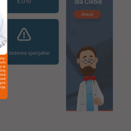
ICD10
Ostrzeżenia specjalne
ny:
ziem
ku w
órej
nta
 pod
wymi
cją,