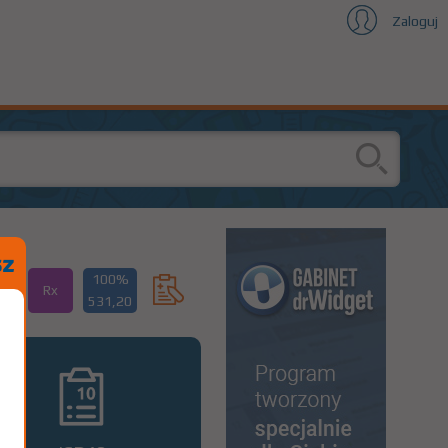
Zaloguj
100%
Rx
531,20