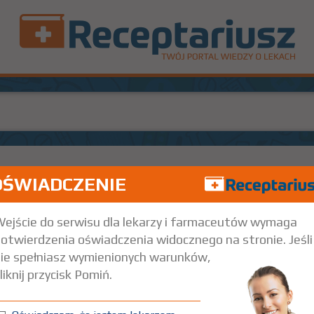
OŚWIADCZENIE
zyk. 2,4 ml (60 dawek)
Iniekcje
ejście do serwisu dla lekarzy i farmaceutów wymaga
otwierdzenia oświadczenia widocznego na stronie. Jeśli
ie spełniasz wymienionych warunków,
liknij przycisk Pomiń.