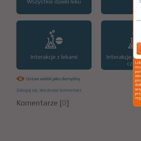
Wszystkie dawki leku
OP
Interakcje z lekami
Interakcje z 
czyn
Le
rec
pom
okr
Ustaw widok jako domyślny
po
dok
wzg
Zaloguj się, aby dodać komentarz
prz
reg
Komentarze
[
0
]