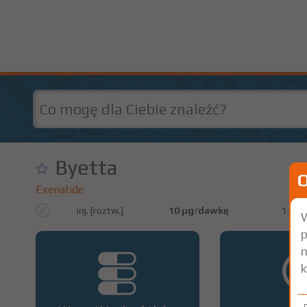
Byetta
Exenatide
inj. [roztw.]
10 µg/dawkę
1 wstr
W
p
n
k