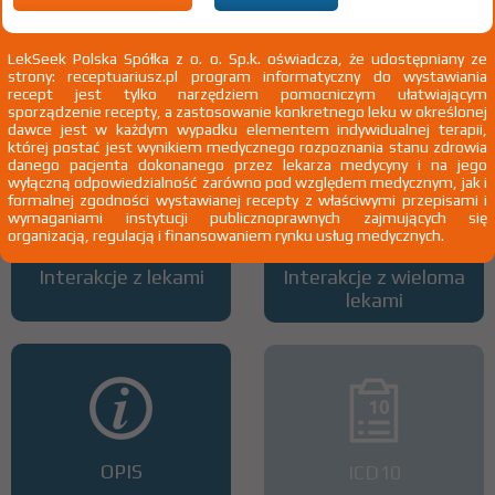
LekSeek Polska Spółka z o. o. Sp.k. oświadcza, że udostępniany ze
strony: receptuariusz.pl program informatyczny do wystawiania
Wszystkie dawki leku
ATC
recept jest tylko narzędziem pomocniczym ułatwiającym
sporządzenie recepty, a zastosowanie konkretnego leku w określonej
dawce jest w każdym wypadku elementem indywidualnej terapii,
której postać jest wynikiem medycznego rozpoznania stanu zdrowia
danego pacjenta dokonanego przez lekarza medycyny i na jego
wyłączną odpowiedzialność zarówno pod względem medycznym, jak i
formalnej zgodności wystawianej recepty z właściwymi przepisami i
wymaganiami instytucji publicznoprawnych zajmujących się
organizacją, regulacją i finansowaniem rynku usług medycznych.
Interakcje z lekami
Interakcje z wieloma
lekami
OPIS
ICD10