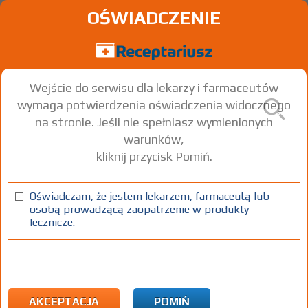
OŚWIADCZENIE
Wejście do serwisu dla lekarzy i farmaceutów
wymaga potwierdzenia oświadczenia widocznego
na stronie. Jeśli nie spełniasz wymienionych
warunków,
kliknij przycisk Pomiń.
Calpol 6 Plus
Paracetamol
Oświadczam, że jestem lekarzem, farmaceutą lub
osobą prowadzącą zaopatrzenie w produkty
zaw. doust.
250 mg/5 ml
1 but. 100 ml
Doustnie
lecznicze.
100%
OTC
17,67
AKCEPTACJA
POMIŃ