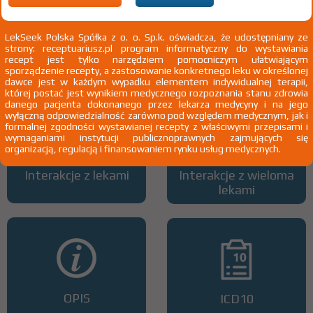
LekSeek Polska Spółka z o. o. Sp.k. oświadcza, że udostępniany ze
strony: receptuariusz.pl program informatyczny do wystawiania
Wszystkie dawki leku
ATC
recept jest tylko narzędziem pomocniczym ułatwiającym
sporządzenie recepty, a zastosowanie konkretnego leku w określonej
dawce jest w każdym wypadku elementem indywidualnej terapii,
której postać jest wynikiem medycznego rozpoznania stanu zdrowia
danego pacjenta dokonanego przez lekarza medycyny i na jego
wyłączną odpowiedzialność zarówno pod względem medycznym, jak i
formalnej zgodności wystawianej recepty z właściwymi przepisami i
wymaganiami instytucji publicznoprawnych zajmujących się
organizacją, regulacją i finansowaniem rynku usług medycznych.
Interakcje z lekami
Interakcje z wieloma
lekami
OPIS
ICD10