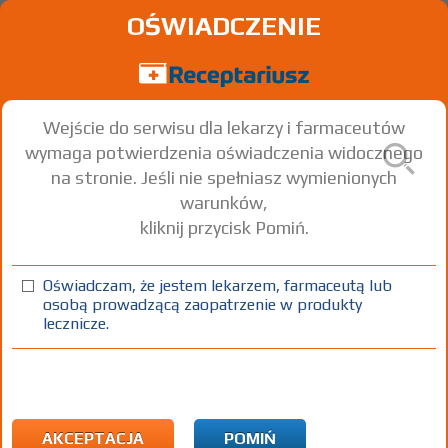
OŚWIADCZENIE
Wejście do serwisu dla lekarzy i farmaceutów
wymaga potwierdzenia oświadczenia widocznego
na stronie. Jeśli nie spełniasz wymienionych
warunków,
kliknij przycisk Pomiń.
®
Cardioxane
Dexrazoxane
Oświadczam, że jestem lekarzem, farmaceutą lub
osobą prowadzącą zaopatrzenie w produkty
inf. [prosz. do przyg. roztw.]
500 mg
1 fiol.
Iniekcje
lecznicze.
100%
Rx
557,77
AKCEPTACJA
POMIŃ