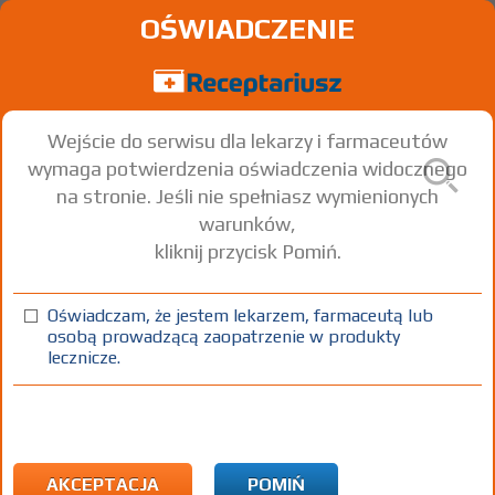
OŚWIADCZENIE
Wejście do serwisu dla lekarzy i farmaceutów
wymaga potwierdzenia oświadczenia widocznego
na stronie. Jeśli nie spełniasz wymienionych
warunków,
kliknij przycisk Pomiń.
Contix
Pantoprazole
Oświadczam, że jestem lekarzem, farmaceutą lub
osobą prowadzącą zaopatrzenie w produkty
tabl. dojelitowe
20 mg
84 szt.
Doustnie
lecznicze.
100%
Rx
25,20
1) Refundacja we wszystkich zarejestrowanych wskazaniach. (Patrz
wskazania przy opisie leku) Wskazania pozarejestracyjne: Zapalenie
AKCEPTACJA
POMIŃ
błony śluzowej żołądka u dzieci poniżej 2 rż.
Pokaż wskazania chpl.