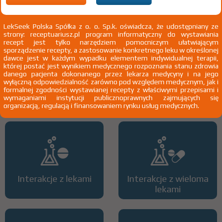
2)
Pacjenci 65+
3)
Pacjenci do ukończenia 18 roku życia
LekSeek Polska Spółka z o. o. Sp.k. oświadcza, że udostępniany ze
strony: receptuariusz.pl program informatyczny do wystawiania
recept jest tylko narzędziem pomocniczym ułatwiającym
sporządzenie recepty, a zastosowanie konkretnego leku w określonej
dawce jest w każdym wypadku elementem indywidualnej terapii,
której postać jest wynikiem medycznego rozpoznania stanu zdrowia
danego pacjenta dokonanego przez lekarza medycyny i na jego
wyłączną odpowiedzialność zarówno pod względem medycznym, jak i
formalnej zgodności wystawianej recepty z właściwymi przepisami i
Wszystkie dawki leku
ATC
wymaganiami instytucji publicznoprawnych zajmujących się
organizacją, regulacją i finansowaniem rynku usług medycznych.
Interakcje z lekami
Interakcje z wieloma
lekami