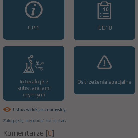
OPIS
ICD10
Interakcje z
Ostrzeżenia specjalne
substancjami
czynnymi
Ustaw widok jako domyślny
Zaloguj się, aby dodać komentarz
Komentarze
[
0
]