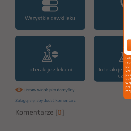
Wszystkie dawki leku
OP
Le
rec
pom
Interakcje z lekami
Interakcje z 
okr
czyn
po
dok
wzg
prz
Ustaw widok jako domyślny
reg
Zaloguj się, aby dodać komentarz
Komentarze
[
0
]