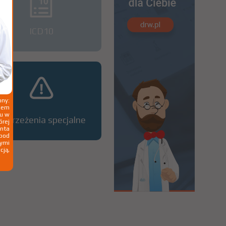
ICD10
ny:
ziem
ku w
Ostrzeżenia specjalne
órej
nta
 pod
wymi
cją,