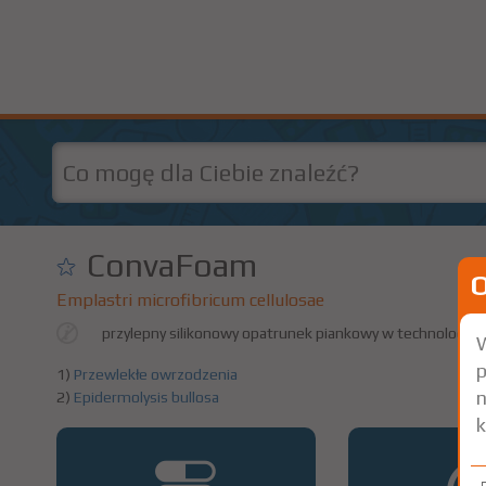
ConvaFoam
Emplastri microfibricum cellulosae
przylepny silikonowy opatrunek piankowy w technologii H
W
p
1)
Przewlekłe owrzodzenia
n
2)
Epidermolysis bullosa
k