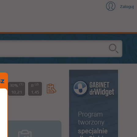
Zaloguj
(1)
(2)
0%
30%
B
65
10,21
1,45