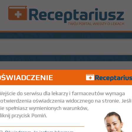
OŚWIADCZENIE
10
WM
30,
ydrofiber
15x15 cm
1 szt.
Na skórę
ejście do serwisu dla lekarzy i farmaceutów wymaga
otwierdzenia oświadczenia widocznego na stronie. Jeśli
ie spełniasz wymienionych warunków,
liknij przycisk Pomiń.