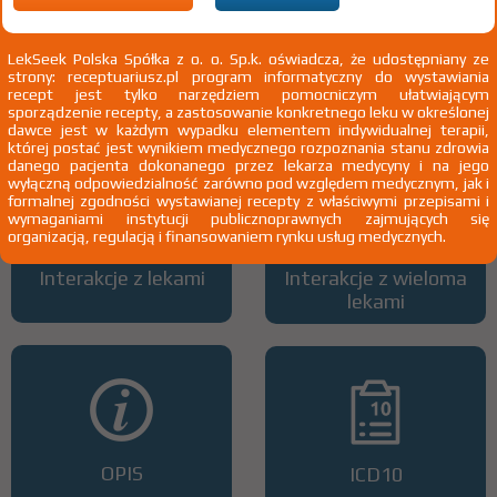
LekSeek Polska Spółka z o. o. Sp.k. oświadcza, że udostępniany ze
strony: receptuariusz.pl program informatyczny do wystawiania
Wszystkie dawki leku
ATC
recept jest tylko narzędziem pomocniczym ułatwiającym
sporządzenie recepty, a zastosowanie konkretnego leku w określonej
dawce jest w każdym wypadku elementem indywidualnej terapii,
której postać jest wynikiem medycznego rozpoznania stanu zdrowia
danego pacjenta dokonanego przez lekarza medycyny i na jego
wyłączną odpowiedzialność zarówno pod względem medycznym, jak i
formalnej zgodności wystawianej recepty z właściwymi przepisami i
wymaganiami instytucji publicznoprawnych zajmujących się
organizacją, regulacją i finansowaniem rynku usług medycznych.
Interakcje z lekami
Interakcje z wieloma
lekami
OPIS
ICD10