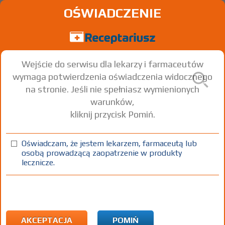
OŚWIADCZENIE
Wejście do serwisu dla lekarzy i farmaceutów
wymaga potwierdzenia oświadczenia widocznego
na stronie. Jeśli nie spełniasz wymienionych
warunków,
kliknij przycisk Pomiń.
®
Corneregel
Dexpanthenol
Oświadczam, że jestem lekarzem, farmaceutą lub
osobą prowadzącą zaopatrzenie w produkty
żel do oczu
50 mg/g
1 tuba 5 g
Na spojówkę oka
lecznicze.
100%
Rx
19,54
AKCEPTACJA
POMIŃ