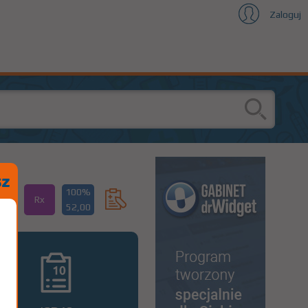
Zaloguj
100%
Rx
52,00