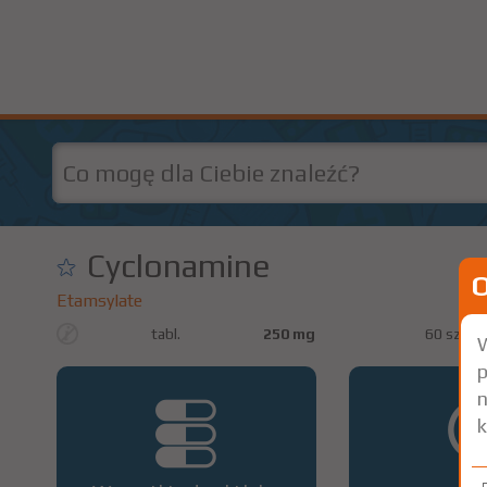
Cyclonamine
Etamsylate
tabl.
250 mg
60 szt.
W
p
n
k