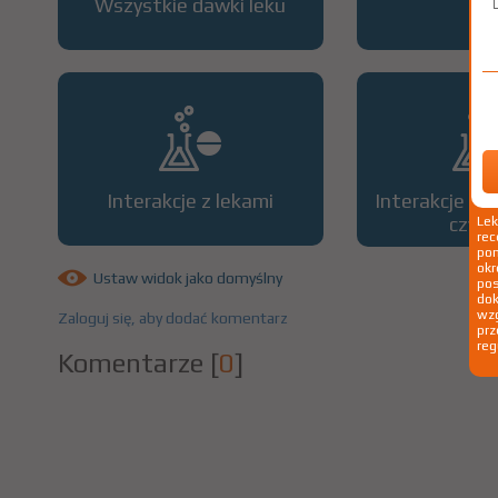
Wszystkie dawki leku
OP
Interakcje z lekami
Interakcje z 
czyn
Le
rec
pom
okr
Ustaw widok jako domyślny
po
dok
wzg
Zaloguj się, aby dodać komentarz
prz
reg
Komentarze
[
0
]