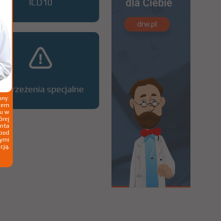
ICD10
Ostrzeżenia specjalne
ny:
ziem
ku w
órej
nta
 pod
wymi
cją,