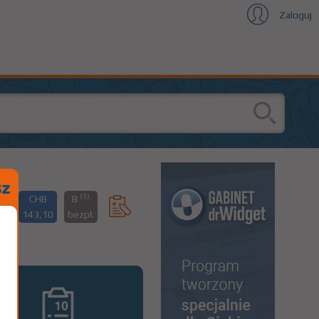
Zaloguj
(1)
CHB
B
z
143,10
bezpł.