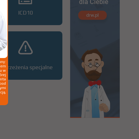
ICD10
ny:
ziem
Ostrzeżenia specjalne
ku w
órej
nta
 pod
wymi
cją,