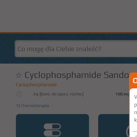
Cyclophosphamide Sandoz
Cyclophosphamide
inj. [konc. do sporz. roztw.]
100 mg/ml
W
p
1)
Chemioterapia
n
k