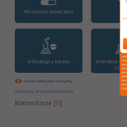
Wszystkie dawki leku
OP
Le
Interakcje z lekami
Interakcje z 
rec
pom
czyn
okr
po
dok
wzg
Ustaw widok jako domyślny
prz
reg
Zaloguj się, aby dodać komentarz
Komentarze
[
0
]