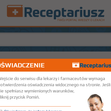
OŚWIADCZENIE
L
1 fiol. 20 ml
Iniekcje
ejście do serwisu dla lekarzy i farmaceutów wymaga
otwierdzenia oświadczenia widocznego na stronie. Jeśli
ie spełniasz wymienionych warunków,
liknij przycisk Pomiń.