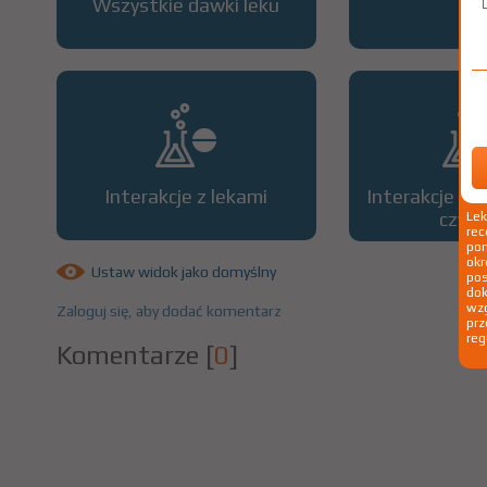
Wszystkie dawki leku
OP
Interakcje z lekami
Interakcje z 
czyn
Le
rec
pom
okr
Ustaw widok jako domyślny
po
dok
wzg
Zaloguj się, aby dodać komentarz
prz
reg
Komentarze
[
0
]