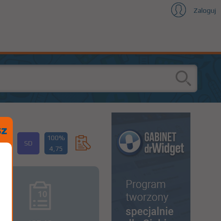
Zaloguj
100%
SD
4,75