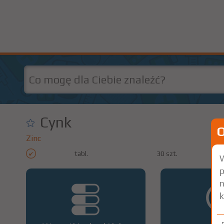
Cynk
Zinc
tabl.
30 szt.
W
p
n
k