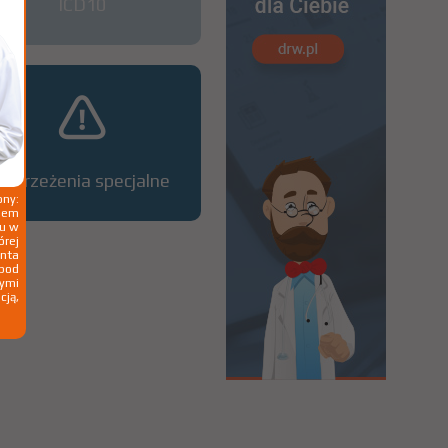
ICD10
Ostrzeżenia specjalne
ny:
ziem
ku w
órej
nta
 pod
wymi
cją,