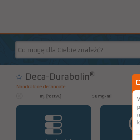
®
Deca-Durabolin
Nandrolone decanoate
inj. [roztw.]
50 mg/ml
W
p
n
k