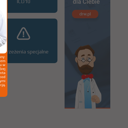
ICD10
Ostrzeżenia specjalne
ny:
ziem
ku w
órej
nta
 pod
wymi
cją,