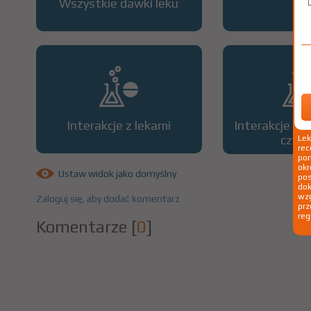
Wszystkie dawki leku
OP
Interakcje z lekami
Interakcje z 
czyn
Le
rec
pom
okr
Ustaw widok jako domyślny
po
dok
wzg
Zaloguj się, aby dodać komentarz
prz
reg
Komentarze
[
0
]