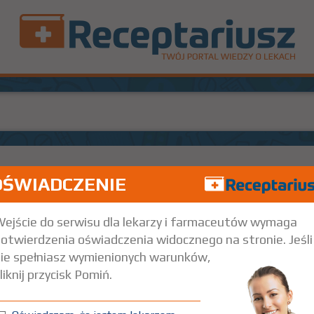
OŚWIADCZENIE
1 amp. 1 ml
Iniekcje
ejście do serwisu dla lekarzy i farmaceutów wymaga
otwierdzenia oświadczenia widocznego na stronie. Jeśli
ie spełniasz wymienionych warunków,
liknij przycisk Pomiń.