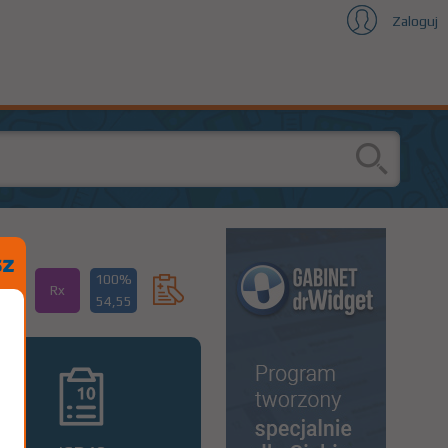
Zaloguj
100%
Rx
54,55