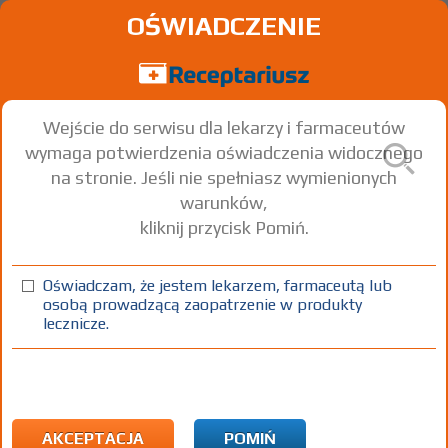
OŚWIADCZENIE
Wejście do serwisu dla lekarzy i farmaceutów
wymaga potwierdzenia oświadczenia widocznego
na stronie. Jeśli nie spełniasz wymienionych
warunków,
kliknij przycisk Pomiń.
Delanxara
Tramadol hydrochloride + Dexketoprofen
Oświadczam, że jestem lekarzem, farmaceutą lub
osobą prowadzącą zaopatrzenie w produkty
tabl. powl.
75 mg+ 25 mg
20 szt.
Doustnie
lecznicze.
100%
Rx
21,21
AKCEPTACJA
POMIŃ