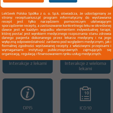
LekSeek Polska Spółka z o. o. Sp.k. oświadcza, że udostępniany ze
strony: receptuariusz.pl program informatyczny do wystawiania
Wszystkie dawki leku
ATC
recept jest tylko narzędziem pomocniczym ułatwiającym
sporządzenie recepty, a zastosowanie konkretnego leku w określonej
dawce jest w każdym wypadku elementem indywidualnej terapii,
której postać jest wynikiem medycznego rozpoznania stanu zdrowia
danego pacjenta dokonanego przez lekarza medycyny i na jego
wyłączną odpowiedzialność zarówno pod względem medycznym, jak i
formalnej zgodności wystawianej recepty z właściwymi przepisami i
wymaganiami instytucji publicznoprawnych zajmujących się
organizacją, regulacją i finansowaniem rynku usług medycznych.
Interakcje z lekami
Interakcje z wieloma
lekami
OPIS
ICD10