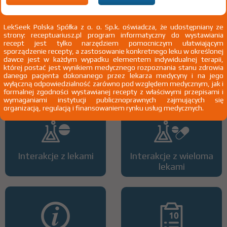
LekSeek Polska Spółka z o. o. Sp.k. oświadcza, że udostępniany ze
strony: receptuariusz.pl program informatyczny do wystawiania
recept jest tylko narzędziem pomocniczym ułatwiającym
sporządzenie recepty, a zastosowanie konkretnego leku w określonej
dawce jest w każdym wypadku elementem indywidualnej terapii,
Wszystkie dawki leku
ATC
której postać jest wynikiem medycznego rozpoznania stanu zdrowia
danego pacjenta dokonanego przez lekarza medycyny i na jego
wyłączną odpowiedzialność zarówno pod względem medycznym, jak i
formalnej zgodności wystawianej recepty z właściwymi przepisami i
wymaganiami instytucji publicznoprawnych zajmujących się
organizacją, regulacją i finansowaniem rynku usług medycznych.
Interakcje z lekami
Interakcje z wieloma
lekami