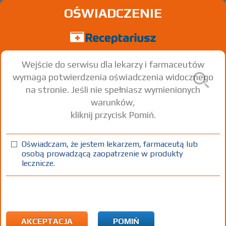
OŚWIADCZENIE
Wejście do serwisu dla lekarzy i farmaceutów
wymaga potwierdzenia oświadczenia widocznego
na stronie. Jeśli nie spełniasz wymienionych
warunków,
kliknij przycisk Pomiń.
Donepex
Donepezil hydrochloride
Oświadczam, że jestem lekarzem, farmaceutą lub
osobą prowadzącą zaopatrzenie w produkty
tabl. powl.
5 mg
28 szt.
Doustnie
lecznicze.
(1)
(2)
100%
30%
75+
Rx
22,27
8,17
bezpł.
1)
Choroba Alzheimera
2)
Pacjenci 65+
AKCEPTACJA
POMIŃ