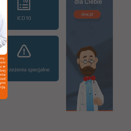
ICD10
ny:
ziem
ku w
Ostrzeżenia specjalne
órej
nta
 pod
wymi
cją,