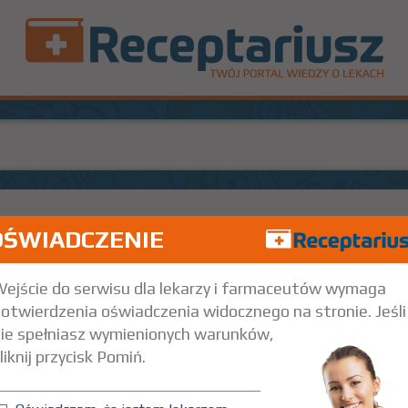
OŚWIADCZENIE
100
Rx
19,9
Doustnie
ejście do serwisu dla lekarzy i farmaceutów wymaga
otwierdzenia oświadczenia widocznego na stronie. Jeśli
ie spełniasz wymienionych warunków,
liknij przycisk Pomiń.