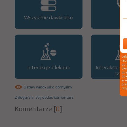
Wszystkie dawki leku
OP
Le
rec
pom
Interakcje z lekami
Interakcje z 
okr
czyn
po
dok
wzg
prz
Ustaw widok jako domyślny
reg
Zaloguj się, aby dodać komentarz
Komentarze
[
0
]