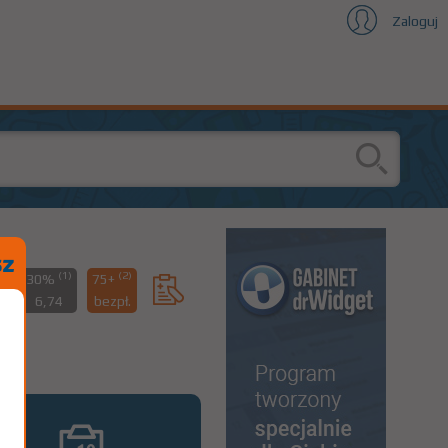
Zaloguj
(1)
(2)
%
30%
75+
3
6,74
bezpł.