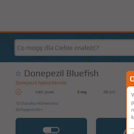
Donepezil Bluefish
Donepezil hydrochloride
tabl. powl.
5 mg
28 szt.
W
p
1)
Choroba Alzheimera
n
2)
Pacjenci 65+
k