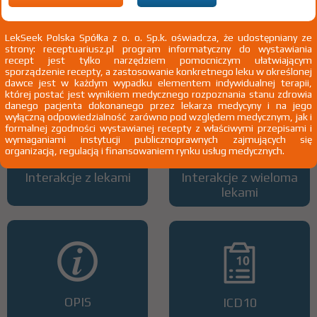
LekSeek Polska Spółka z o. o. Sp.k. oświadcza, że udostępniany ze
strony: receptuariusz.pl program informatyczny do wystawiania
Wszystkie dawki leku
ATC
recept jest tylko narzędziem pomocniczym ułatwiającym
sporządzenie recepty, a zastosowanie konkretnego leku w określonej
dawce jest w każdym wypadku elementem indywidualnej terapii,
której postać jest wynikiem medycznego rozpoznania stanu zdrowia
danego pacjenta dokonanego przez lekarza medycyny i na jego
wyłączną odpowiedzialność zarówno pod względem medycznym, jak i
formalnej zgodności wystawianej recepty z właściwymi przepisami i
wymaganiami instytucji publicznoprawnych zajmujących się
organizacją, regulacją i finansowaniem rynku usług medycznych.
Interakcje z lekami
Interakcje z wieloma
lekami
OPIS
ICD10