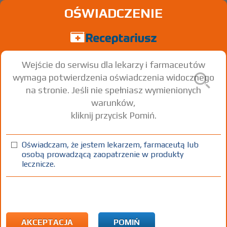
OŚWIADCZENIE
Wejście do serwisu dla lekarzy i farmaceutów
wymaga potwierdzenia oświadczenia widocznego
na stronie. Jeśli nie spełniasz wymienionych
warunków,
kliknij przycisk Pomiń.
®
Duphaston
Dydrogesterone
Oświadczam, że jestem lekarzem, farmaceutą lub
osobą prowadzącą zaopatrzenie w produkty
tabl. powl.
10 mg
20 szt.
Doustnie
lecznicze.
100%
Rx
29,10
AKCEPTACJA
POMIŃ