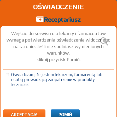
OŚWIADCZENIE
Wejście do serwisu dla lekarzy i farmaceutów
wymaga potwierdzenia oświadczenia widocznego
na stronie. Jeśli nie spełniasz wymienionych
warunków,
kliknij przycisk Pomiń.
Enoxaparin sodium Ledraxen
Enoxaparin sodium
Oświadczam, że jestem lekarzem, farmaceutą lub
osobą prowadzącą zaopatrzenie w produkty
inj.
60 mg/0,6
10 amp.-strzyk. 0,6
Iniekcje
lecznicze.
[roztw.]
ml
ml
(1)
(2)
(3)
(4)
100%
R
75+
C
DZ
Rx
119,07
3,20
bezpł.
bezpł.
bezpł.
1) Refundacja we wszystkich zarejestrowanych wskazaniach. (Patrz
AKCEPTACJA
POMIŃ
wskazania przy opisie leku) Wskazania pozarejestracyjne: Zespół