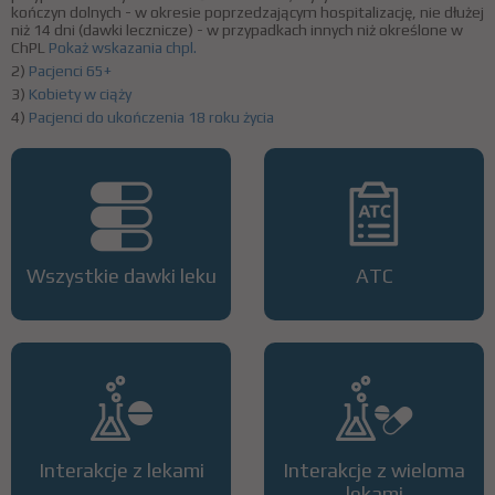
kończyn dolnych - w okresie poprzedzającym hospitalizację, nie dłużej
niż 14 dni (dawki lecznicze) - w przypadkach innych niż określone w
ChPL
Pokaż wskazania chpl.
2)
Pacjenci 65+
3)
Kobiety w ciąży
4)
Pacjenci do ukończenia 18 roku życia
Wszystkie dawki leku
ATC
Interakcje z lekami
Interakcje z wieloma
lekami