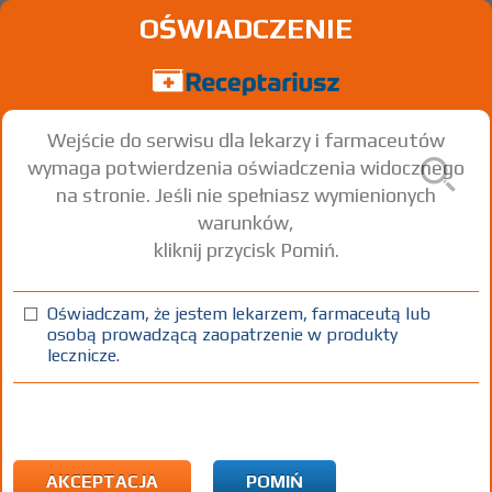
OŚWIADCZENIE
Wejście do serwisu dla lekarzy i farmaceutów
wymaga potwierdzenia oświadczenia widocznego
na stronie. Jeśli nie spełniasz wymienionych
warunków,
kliknij przycisk Pomiń.
Epitrigine 50 mg; -100 mg
Lamotrigine
Oświadczam, że jestem lekarzem, farmaceutą lub
osobą prowadzącą zaopatrzenie w produkty
tabl.
100 mg
30 szt.
Doustnie
lecznicze.
(1)
(2)
(3)
(4)
100%
R
75+
C
DZ
Rx
24,67
8,84
bezpł.
bezpł.
bezpł.
1)
Padaczka oporna na leczenie
Choroba afektywna dwubiegunowa
2)
Pacjenci 65+
AKCEPTACJA
POMIŃ