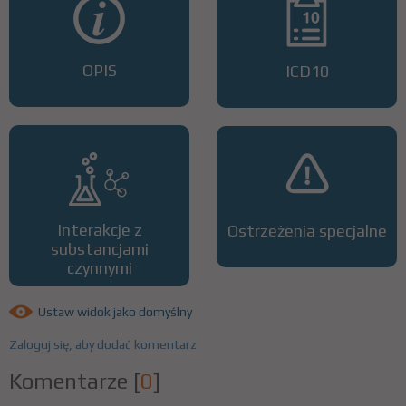
OPIS
ICD10
Interakcje z
Ostrzeżenia specjalne
substancjami
czynnymi
Ustaw widok jako domyślny
Zaloguj się, aby dodać komentarz
Komentarze
[
0
]