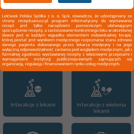
3)
Kobiety w ciąży
4)
Pacjenci do ukończenia 18 roku życia
LekSeek Polska Spółka z o. o. Sp.k. oświadcza, że udostępniany ze
strony: receptuariusz.pl program informatyczny do wystawiania
recept jest tylko narzędziem pomocniczym ułatwiającym
sporządzenie recepty, a zastosowanie konkretnego leku w określonej
dawce jest w każdym wypadku elementem indywidualnej terapii,
której postać jest wynikiem medycznego rozpoznania stanu zdrowia
danego pacjenta dokonanego przez lekarza medycyny i na jego
wyłączną odpowiedzialność zarówno pod względem medycznym, jak i
Wszystkie dawki leku
ATC
formalnej zgodności wystawianej recepty z właściwymi przepisami i
wymaganiami instytucji publicznoprawnych zajmujących się
organizacją, regulacją i finansowaniem rynku usług medycznych.
Interakcje z lekami
Interakcje z wieloma
lekami