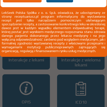
LekSeek Polska Spółka z o. o. Sp.k. oświadcza, że udostępniany ze
strony: receptuariusz.pl program informatyczny do wystawiania
Wszystkie dawki leku
ATC
recept jest tylko narzędziem pomocniczym ułatwiającym
sporządzenie recepty, a zastosowanie konkretnego leku w określonej
dawce jest w każdym wypadku elementem indywidualnej terapii,
której postać jest wynikiem medycznego rozpoznania stanu zdrowia
danego pacjenta dokonanego przez lekarza medycyny i na jego
wyłączną odpowiedzialność zarówno pod względem medycznym, jak i
formalnej zgodności wystawianej recepty z właściwymi przepisami i
wymaganiami instytucji publicznoprawnych zajmujących się
organizacją, regulacją i finansowaniem rynku usług medycznych.
Interakcje z lekami
Interakcje z wieloma
lekami
OPIS
ICD10