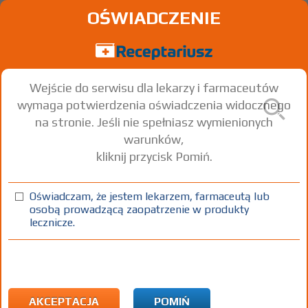
OŚWIADCZENIE
Wejście do serwisu dla lekarzy i farmaceutów
wymaga potwierdzenia oświadczenia widocznego
na stronie. Jeśli nie spełniasz wymienionych
warunków,
kliknij przycisk Pomiń.
®
Essentiale
forte
Phospholipids
Oświadczam, że jestem lekarzem, farmaceutą lub
osobą prowadzącą zaopatrzenie w produkty
kaps.
300 mg
50 szt.
Doustnie
lecznicze.
100%
OTC
34,67
AKCEPTACJA
POMIŃ