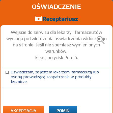
OŚWIADCZENIE
Wejście do serwisu dla lekarzy i farmaceutów
wymaga potwierdzenia oświadczenia widocznego
na stronie. Jeśli nie spełniasz wymienionych
warunków,
kliknij przycisk Pomiń.
Eucalyptus comp.
Homeopathic
Oświadczam, że jestem lekarzem, farmaceutą lub
osobą prowadzącą zaopatrzenie w produkty
granulki
1 op. 20 g
Doustnie
lecznicze.
100%
HPLo
X
AKCEPTACJA
POMIŃ