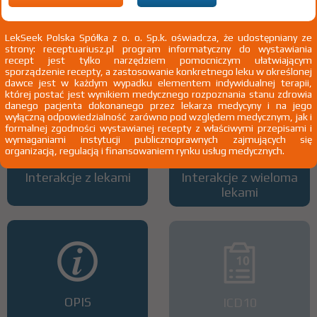
LekSeek Polska Spółka z o. o. Sp.k. oświadcza, że udostępniany ze
strony: receptuariusz.pl program informatyczny do wystawiania
Wszystkie dawki leku
ATC
recept jest tylko narzędziem pomocniczym ułatwiającym
sporządzenie recepty, a zastosowanie konkretnego leku w określonej
dawce jest w każdym wypadku elementem indywidualnej terapii,
której postać jest wynikiem medycznego rozpoznania stanu zdrowia
danego pacjenta dokonanego przez lekarza medycyny i na jego
wyłączną odpowiedzialność zarówno pod względem medycznym, jak i
formalnej zgodności wystawianej recepty z właściwymi przepisami i
wymaganiami instytucji publicznoprawnych zajmujących się
organizacją, regulacją i finansowaniem rynku usług medycznych.
Interakcje z lekami
Interakcje z wieloma
lekami
OPIS
ICD10