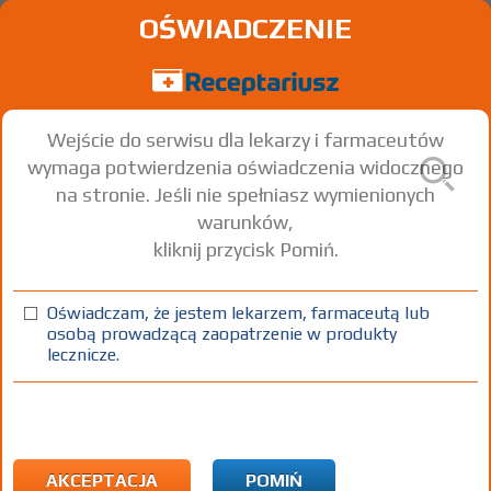
OŚWIADCZENIE
Wejście do serwisu dla lekarzy i farmaceutów
wymaga potwierdzenia oświadczenia widocznego
na stronie. Jeśli nie spełniasz wymienionych
warunków,
kliknij przycisk Pomiń.
®
Euthyrox
N 25; -N 50; -N 75;
-N 88 µg; -N 100; -N 112 µg; -N
Oświadczam, że jestem lekarzem, farmaceutą lub
osobą prowadzącą zaopatrzenie w produkty
125; -N 137 µg; -N 150; -N 175; -
lecznicze.
N 200
Levothyroxine sodium
tabl.
125 µg
50 szt.
Doustnie
AKCEPTACJA
POMIŃ
(1)
(2)
(3)
(4)