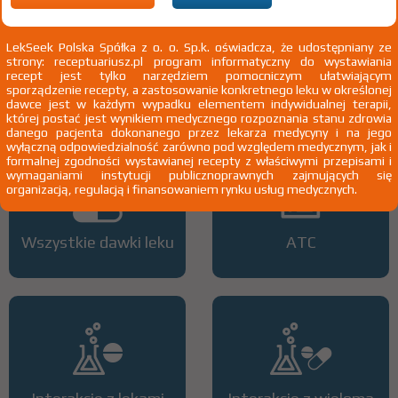
100%
R
75+
C
DZ
Rx
11,00
4,90
bezpł.
bezpł.
bezpł.
LekSeek Polska Spółka z o. o. Sp.k. oświadcza, że udostępniany ze
1)
Niedoczynność tarczycy
strony: receptuariusz.pl program informatyczny do wystawiania
recept jest tylko narzędziem pomocniczym ułatwiającym
2)
Pacjenci 65+
sporządzenie recepty, a zastosowanie konkretnego leku w określonej
3)
Kobiety w ciąży
dawce jest w każdym wypadku elementem indywidualnej terapii,
4)
Pacjenci do ukończenia 18 roku życia
której postać jest wynikiem medycznego rozpoznania stanu zdrowia
danego pacjenta dokonanego przez lekarza medycyny i na jego
wyłączną odpowiedzialność zarówno pod względem medycznym, jak i
formalnej zgodności wystawianej recepty z właściwymi przepisami i
wymaganiami instytucji publicznoprawnych zajmujących się
organizacją, regulacją i finansowaniem rynku usług medycznych.
Wszystkie dawki leku
ATC