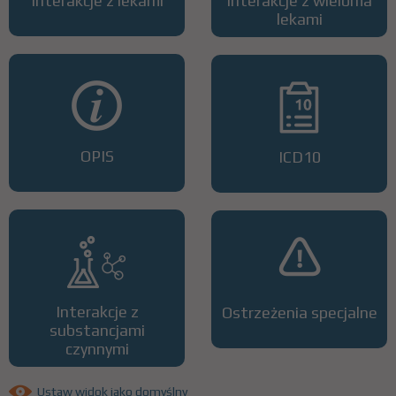
Interakcje z lekami
Interakcje z wieloma
lekami
OPIS
ICD10
Interakcje z
Ostrzeżenia specjalne
substancjami
czynnymi
Ustaw widok jako domyślny