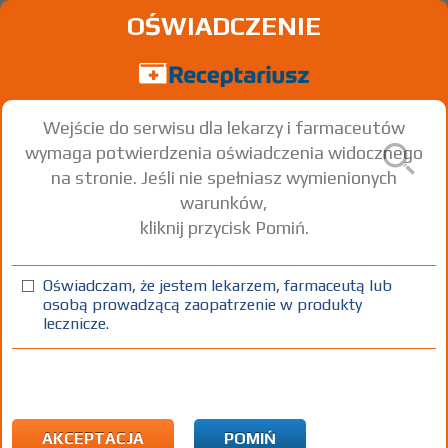
OŚWIADCZENIE
Wejście do serwisu dla lekarzy i farmaceutów
wymaga potwierdzenia oświadczenia widocznego
na stronie. Jeśli nie spełniasz wymienionych
warunków,
kliknij przycisk Pomiń.
Exferana
Deferasirox
Oświadczam, że jestem lekarzem, farmaceutą lub
osobą prowadzącą zaopatrzenie w produkty
tabl. powl.
360 mg
30 szt.
Doustnie
lecznicze.
(1)
100%
R
Rx
424,75
3,20
1)
Leczenie przewlekłego obciążenia żelazem spowodowanego
transfuzjami krwi, gdy leczenie deferoksaminą jest
AKCEPTACJA
POMIŃ
przeciwwskazane lub nieodpowiednie, w następujących grupach