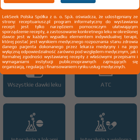
pacjentów: - u dzieci z ciężką postacią talasemii beta z obciążeniem
żelazem w wyniku częstych transfuzji krwi (= lub >7 ml/kg mc. na
miesiąc koncentratu krwinek czerwonych) w wieku od 2 do 5 lat, - u
LekSeek Polska Spółka z o. o. Sp.k. oświadcza, że udostępniany ze
dorosłych, dzieci i młodzieży z ciężką postacią talasemii beta z
strony: receptuariusz.pl program informatyczny do wystawiania
obciążeniem żelazem w wyniku nieczęstych transfuzji krwi (<7 ml/kg
recept jest tylko narzędziem pomocniczym ułatwiającym
mc. na miesiąc koncentratu krwinek czerwonych) w wieku 2 lat i
sporządzenie recepty, a zastosowanie konkretnego leku w określonej
starszych, - u dorosłych, dzieci i młodzieży z innymi rodzajami
dawce jest w każdym wypadku elementem indywidualnej terapii,
niedokrwistości w wieku 2 lat i starszych
której postać jest wynikiem medycznego rozpoznania stanu zdrowia
danego pacjenta dokonanego przez lekarza medycyny i na jego
wyłączną odpowiedzialność zarówno pod względem medycznym, jak i
formalnej zgodności wystawianej recepty z właściwymi przepisami i
wymaganiami instytucji publicznoprawnych zajmujących się
organizacją, regulacją i finansowaniem rynku usług medycznych.
Wszystkie dawki leku
ATC
Interakcje z lekami
Interakcje z wieloma