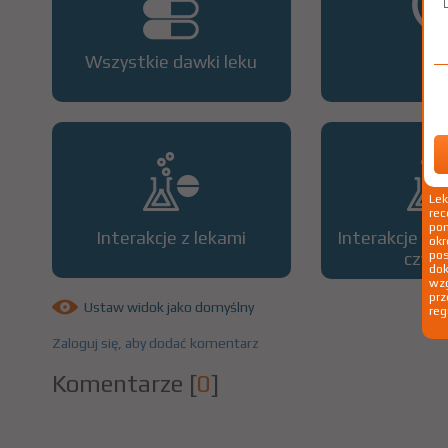
Wszystkie dawki leku
OP
Le
rec
pom
Interakcje z lekami
Interakcje z 
okr
czyn
po
dok
wzg
prz
Ustaw widok jako domyślny
reg
Zaloguj się, aby dodać komentarz
Komentarze
[
0
]