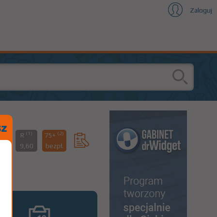
Zaloguj
(1)
(2)
0%
R
75+
,60
9,60
bezpł.