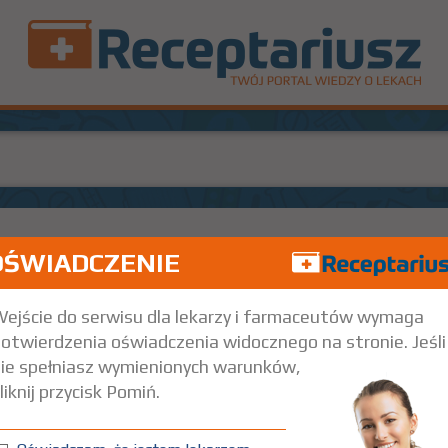
OŚWIADCZENIE
10
Rx
58
Doustnie
ejście do serwisu dla lekarzy i farmaceutów wymaga
otwierdzenia oświadczenia widocznego na stronie. Jeśli
ie spełniasz wymienionych warunków,
liknij przycisk Pomiń.