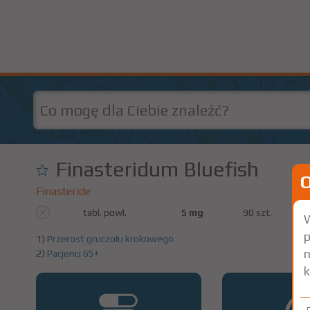
Finasteridum Bluefish
Finasteride
tabl. powl.
5 mg
90 szt.
W
p
1)
Przerost gruczołu krokowego
n
2)
Pacjenci 65+
k