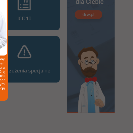
ICD10
ny:
ziem
ku w
Ostrzeżenia specjalne
órej
nta
 pod
wymi
cją,