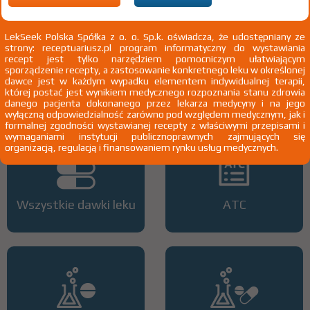
3)
Pacjenci 65+
4)
Pacjenci do ukończenia 18 roku życia
5)
Nieprawidłowa tolerancja glukozy (stan przedcukrzycowy), gdy za
LekSeek Polska Spółka z o. o. Sp.k. oświadcza, że udostępniany ze
pomocą ściśle przestrzeganej diety i ćwiczeń fizycznych nie można
strony: receptuariusz.pl program informatyczny do wystawiania
uzyskać prawidłowego stężenia glukozy we krwi
recept jest tylko narzędziem pomocniczym ułatwiającym
sporządzenie recepty, a zastosowanie konkretnego leku w określonej
6)
Zespół policystycznych jajników
Nieprawidłowa tolerancja glukozy
dawce jest w każdym wypadku elementem indywidualnej terapii,
(stan przedcukrzycowy), gdy za pomocą ściśle przestrzeganej diety i
której postać jest wynikiem medycznego rozpoznania stanu zdrowia
ćwiczeń fizycznych nie można uzyskać prawidłowego stężenia
danego pacjenta dokonanego przez lekarza medycyny i na jego
glukozy we krwi
wyłączną odpowiedzialność zarówno pod względem medycznym, jak i
formalnej zgodności wystawianej recepty z właściwymi przepisami i
wymaganiami instytucji publicznoprawnych zajmujących się
organizacją, regulacją i finansowaniem rynku usług medycznych.
Wszystkie dawki leku
ATC