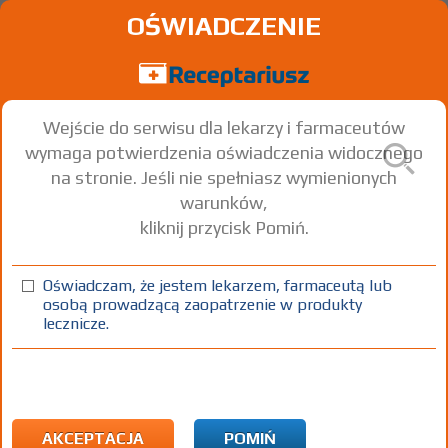
OŚWIADCZENIE
Wejście do serwisu dla lekarzy i farmaceutów
wymaga potwierdzenia oświadczenia widocznego
na stronie. Jeśli nie spełniasz wymienionych
warunków,
kliknij przycisk Pomiń.
Formetic
Metformin hydrochloride
Oświadczam, że jestem lekarzem, farmaceutą lub
osobą prowadzącą zaopatrzenie w produkty
tabl. powl.
1000 mg
90 szt.
Doustnie
lecznicze.
(1)
(2)
(3)
(4)
100%
30%
R
75+
DZ
Rx
24,05
7,22
4,80
bezpł.
bezpł.
1)
Zespół policystycznych jajników
2)
Cukrzyca
AKCEPTACJA
POMIŃ