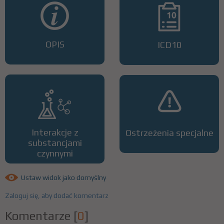
OPIS
ICD10
Interakcje z
Ostrzeżenia specjalne
substancjami
czynnymi
Ustaw widok jako domyślny
Zaloguj się, aby dodać komentarz
Komentarze
[
0
]