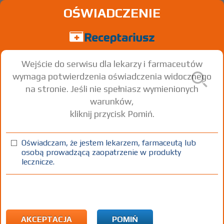
OŚWIADCZENIE
Wejście do serwisu dla lekarzy i farmaceutów
wymaga potwierdzenia oświadczenia widocznego
na stronie. Jeśli nie spełniasz wymienionych
warunków,
kliknij przycisk Pomiń.
Furaginum Teva
Furagin
Oświadczam, że jestem lekarzem, farmaceutą lub
osobą prowadzącą zaopatrzenie w produkty
tabl.
100 mg
30 szt.
Doustnie
lecznicze.
(1)
(2)
(3)
100%
50%
75+
DZ
Rx
10,94
4,92
bezpł.
bezpł.
1) Refundacja we wszystkich zarejestrowanych wskazaniach. (Patrz
wskazania przy opisie leku) Refundacja we wszystkich
AKCEPTACJA
POMIŃ
zarejestrowanych wskazaniach:
Pokaż wskazania chpl.