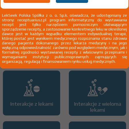
2)
Pacjenci 65+
3)
Pacjenci do ukończenia 18 roku życia
LekSeek Polska Spółka z o. o. Sp.k. oświadcza, że udostępniany ze
strony: receptuariusz.pl program informatyczny do wystawiania
recept jest tylko narzędziem pomocniczym ułatwiającym
sporządzenie recepty, a zastosowanie konkretnego leku w określonej
dawce jest w każdym wypadku elementem indywidualnej terapii,
której postać jest wynikiem medycznego rozpoznania stanu zdrowia
danego pacjenta dokonanego przez lekarza medycyny i na jego
wyłączną odpowiedzialność zarówno pod względem medycznym, jak i
formalnej zgodności wystawianej recepty z właściwymi przepisami i
Wszystkie dawki leku
ATC
wymaganiami instytucji publicznoprawnych zajmujących się
organizacją, regulacją i finansowaniem rynku usług medycznych.
Interakcje z lekami
Interakcje z wieloma
lekami