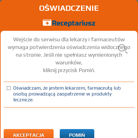
OŚWIADCZENIE
Wejście do serwisu dla lekarzy i farmaceutów
wymaga potwierdzenia oświadczenia widocznego
na stronie. Jeśli nie spełniasz wymienionych
warunków,
kliknij przycisk Pomiń.
Gammalon - import docelowy
Oświadczam, że jestem lekarzem, farmaceutą lub
tabl.
250 mg
100 szt.
Doustnie
osobą prowadzącą zaopatrzenie w produkty
lecznicze.
(1)
(2)
100%
30%
75+
Rx
25,61
10,56
bezpł.
1) Refundacja we wszystkich zarejestrowanych wskazaniach. (Patrz
wskazania przy opisie leku) Wskazania pozarejestracyjne:
Nadciśnienie tętnicze u osób dorosłych, w przypadkach innych niż
określono w ChPL
AKCEPTACJA
POMIŃ