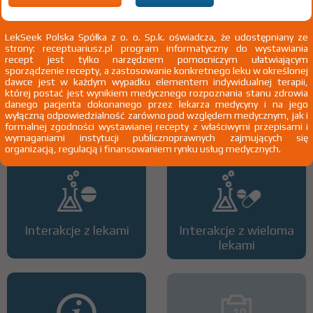
2)
Pacjenci 65+
LekSeek Polska Spółka z o. o. Sp.k. oświadcza, że udostępniany ze
strony: receptuariusz.pl program informatyczny do wystawiania
recept jest tylko narzędziem pomocniczym ułatwiającym
sporządzenie recepty, a zastosowanie konkretnego leku w określonej
dawce jest w każdym wypadku elementem indywidualnej terapii,
której postać jest wynikiem medycznego rozpoznania stanu zdrowia
danego pacjenta dokonanego przez lekarza medycyny i na jego
Wszystkie dawki leku
ATC
wyłączną odpowiedzialność zarówno pod względem medycznym, jak i
formalnej zgodności wystawianej recepty z właściwymi przepisami i
wymaganiami instytucji publicznoprawnych zajmujących się
organizacją, regulacją i finansowaniem rynku usług medycznych.
Interakcje z lekami
Interakcje z wieloma
lekami