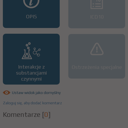
OPIS
ICD10
Interakcje z
Ostrzeżenia specjalne
substancjami
czynnymi
Ustaw widok jako domyślny
Zaloguj się, aby dodać komentarz
Komentarze
[
0
]