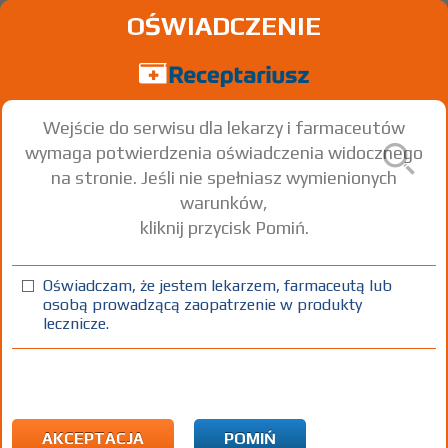
OŚWIADCZENIE
Wejście do serwisu dla lekarzy i farmaceutów
wymaga potwierdzenia oświadczenia widocznego
na stronie. Jeśli nie spełniasz wymienionych
warunków,
kliknij przycisk Pomiń.
Gliptivil Combo
Vildagliptin + Metformin hydrochloride
Oświadczam, że jestem lekarzem, farmaceutą lub
osobą prowadzącą zaopatrzenie w produkty
tabl. powl.
50 mg/850 mg
60 szt.
Doustnie
lecznicze.
100%
Rx
32,80
AKCEPTACJA
POMIŃ