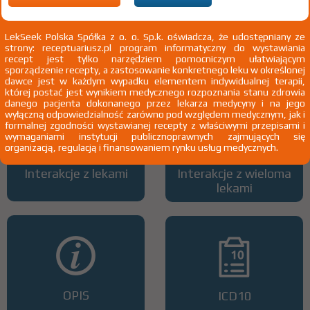
LekSeek Polska Spółka z o. o. Sp.k. oświadcza, że udostępniany ze
strony: receptuariusz.pl program informatyczny do wystawiania
Wszystkie dawki leku
ATC
recept jest tylko narzędziem pomocniczym ułatwiającym
sporządzenie recepty, a zastosowanie konkretnego leku w określonej
dawce jest w każdym wypadku elementem indywidualnej terapii,
której postać jest wynikiem medycznego rozpoznania stanu zdrowia
danego pacjenta dokonanego przez lekarza medycyny i na jego
wyłączną odpowiedzialność zarówno pod względem medycznym, jak i
formalnej zgodności wystawianej recepty z właściwymi przepisami i
wymaganiami instytucji publicznoprawnych zajmujących się
organizacją, regulacją i finansowaniem rynku usług medycznych.
Interakcje z lekami
Interakcje z wieloma
lekami
OPIS
ICD10