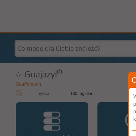
®
Guajazyl
Guaifenesin
syrop
125 mg/5 ml
1 b
W
p
n
k