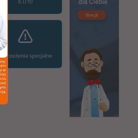
ICD10
Ostrzeżenia specjalne
ny:
ziem
ku w
órej
nta
 pod
wymi
cją,