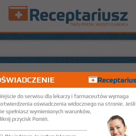
OŚWIADCZENIE
ut. 200 g
Doustnie
ejście do serwisu dla lekarzy i farmaceutów wymaga
otwierdzenia oświadczenia widocznego na stronie. Jeśli
ie spełniasz wymienionych warunków,
liknij przycisk Pomiń.