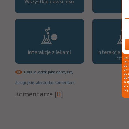
Wszystkie dawki leku
OP
Interakcje z lekami
Interakcje z 
czyn
Le
rec
pom
okr
Ustaw widok jako domyślny
po
dok
wzg
Zaloguj się, aby dodać komentarz
prz
reg
Komentarze
[
0
]