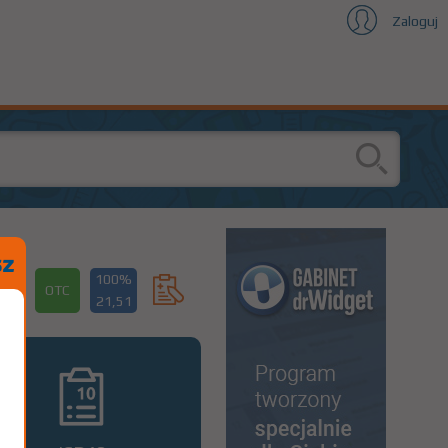
Zaloguj
100%
OTC
21,51