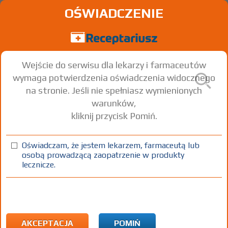
OŚWIADCZENIE
Wejście do serwisu dla lekarzy i farmaceutów
wymaga potwierdzenia oświadczenia widocznego
na stronie. Jeśli nie spełniasz wymienionych
warunków,
kliknij przycisk Pomiń.
®
Hyal-Drop
Night Gel
Oświadczam, że jestem lekarzem, farmaceutą lub
żel do oczu
1 op. 10 g
Na spojówkę oka
osobą prowadzącą zaopatrzenie w produkty
lecznicze.
100%
WMo
X
AKCEPTACJA
POMIŃ