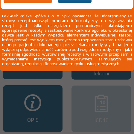
Wszystkie dawki leku
ATC
LekSeek Polska Spółka z o. o. Sp.k. oświadcza, że udostępniany ze
strony: receptuariusz.pl program informatyczny do wystawiania
recept jest tylko narzędziem pomocniczym ułatwiającym
sporządzenie recepty, a zastosowanie konkretnego leku w określonej
dawce jest w każdym wypadku elementem indywidualnej terapii,
której postać jest wynikiem medycznego rozpoznania stanu zdrowia
danego pacjenta dokonanego przez lekarza medycyny i na jego
wyłączną odpowiedzialność zarówno pod względem medycznym, jak i
formalnej zgodności wystawianej recepty z właściwymi przepisami i
wymaganiami instytucji publicznoprawnych zajmujących się
organizacją, regulacją i finansowaniem rynku usług medycznych.
Interakcje z lekami
Interakcje z wieloma
lekami
OPIS
ICD10