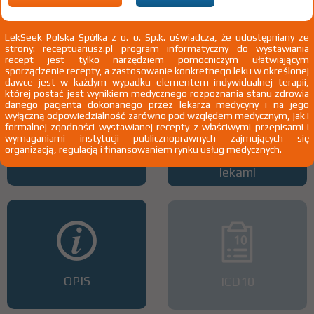
Wszystkie dawki leku
ATC
LekSeek Polska Spółka z o. o. Sp.k. oświadcza, że udostępniany ze
strony: receptuariusz.pl program informatyczny do wystawiania
recept jest tylko narzędziem pomocniczym ułatwiającym
sporządzenie recepty, a zastosowanie konkretnego leku w określonej
dawce jest w każdym wypadku elementem indywidualnej terapii,
której postać jest wynikiem medycznego rozpoznania stanu zdrowia
danego pacjenta dokonanego przez lekarza medycyny i na jego
wyłączną odpowiedzialność zarówno pod względem medycznym, jak i
formalnej zgodności wystawianej recepty z właściwymi przepisami i
wymaganiami instytucji publicznoprawnych zajmujących się
organizacją, regulacją i finansowaniem rynku usług medycznych.
Interakcje z lekami
Interakcje z wieloma
lekami
OPIS
ICD10