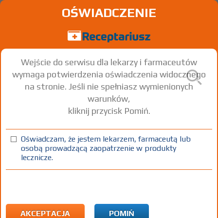
OŚWIADCZENIE
Wejście do serwisu dla lekarzy i farmaceutów
wymaga potwierdzenia oświadczenia widocznego
na stronie. Jeśli nie spełniasz wymienionych
warunków,
kliknij przycisk Pomiń.
Inofolic
Oświadczam, że jestem lekarzem, farmaceutą lub
prosz. doust.
20 sasz.
Doustnie
osobą prowadzącą zaopatrzenie w produkty
lecznicze.
100%
SD
45,25
AKCEPTACJA
POMIŃ