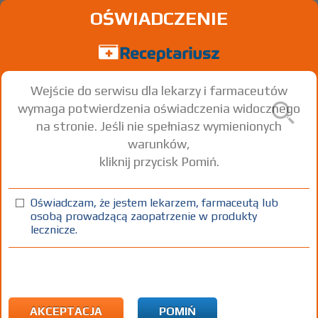
OŚWIADCZENIE
Wejście do serwisu dla lekarzy i farmaceutów
wymaga potwierdzenia oświadczenia widocznego
na stronie. Jeśli nie spełniasz wymienionych
warunków,
kliknij przycisk Pomiń.
Itami
Diclofenac sodium
Oświadczam, że jestem lekarzem, farmaceutą lub
osobą prowadzącą zaopatrzenie w produkty
plaster leczniczy
140 mg
2 szt.
Na skórę
lecznicze.
100%
OTC
24,00
AKCEPTACJA
POMIŃ