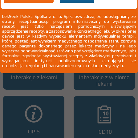
LekSeek Polska Spółka z o. o. Sp.k. oświadcza, że udostępniany ze
strony: receptuariusz.pl program informatyczny do wystawiania
Wszystkie dawki leku
ATC
recept jest tylko narzędziem pomocniczym ułatwiającym
sporządzenie recepty, a zastosowanie konkretnego leku w określonej
dawce jest w każdym wypadku elementem indywidualnej terapii,
której postać jest wynikiem medycznego rozpoznania stanu zdrowia
danego pacjenta dokonanego przez lekarza medycyny i na jego
wyłączną odpowiedzialność zarówno pod względem medycznym, jak i
formalnej zgodności wystawianej recepty z właściwymi przepisami i
wymaganiami instytucji publicznoprawnych zajmujących się
organizacją, regulacją i finansowaniem rynku usług medycznych.
Interakcje z lekami
Interakcje z wieloma
lekami
OPIS
ICD10