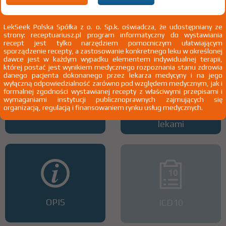
Wszystkie dawki leku
ATC
LekSeek Polska Spółka z o. o. Sp.k. oświadcza, że udostępniany ze
strony: receptuariusz.pl program informatyczny do wystawiania
recept jest tylko narzędziem pomocniczym ułatwiającym
sporządzenie recepty, a zastosowanie konkretnego leku w określonej
dawce jest w każdym wypadku elementem indywidualnej terapii,
której postać jest wynikiem medycznego rozpoznania stanu zdrowia
danego pacjenta dokonanego przez lekarza medycyny i na jego
wyłączną odpowiedzialność zarówno pod względem medycznym, jak i
formalnej zgodności wystawianej recepty z właściwymi przepisami i
wymaganiami instytucji publicznoprawnych zajmujących się
organizacją, regulacją i finansowaniem rynku usług medycznych.
Interakcje z lekami
Interakcje z wieloma
lekami
OPIS
ICD10