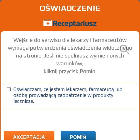
OŚWIADCZENIE
Wejście do serwisu dla lekarzy i farmaceutów
wymaga potwierdzenia oświadczenia widocznego
na stronie. Jeśli nie spełniasz wymienionych
warunków,
kliknij przycisk Pomiń.
Jodek potasu G.L. Pharma
Oświadczam, że jestem lekarzem, farmaceutą lub
tabl.
65 mg
10 szt.
Doustnie
osobą prowadzącą zaopatrzenie w produkty
lecznicze.
100%
Rx
21,00
AKCEPTACJA
POMIŃ