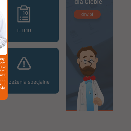
ICD10
ny:
ziem
ku w
órej
nta
 pod
Ostrzeżenia specjalne
wymi
cją,