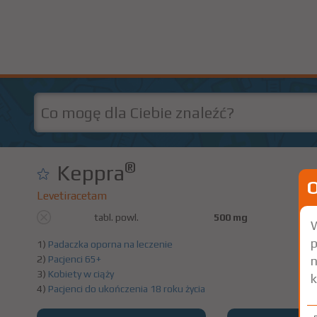
®
Keppra
Levetiracetam
tabl. powl.
500 mg
5
W
p
1)
Padaczka oporna na leczenie
n
2)
Pacjenci 65+
3)
Kobiety w ciąży
k
4)
Pacjenci do ukończenia 18 roku życia