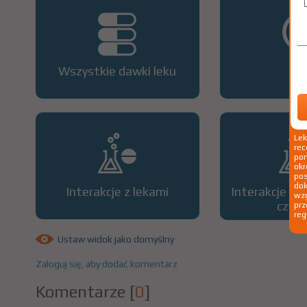
Wszystkie dawki leku
OP
Le
rec
pom
okr
po
dok
Interakcje z lekami
Interakcje z 
wzg
czyn
prz
reg
Ustaw widok jako domyślny
Zaloguj się, aby dodać komentarz
Komentarze
[
0
]