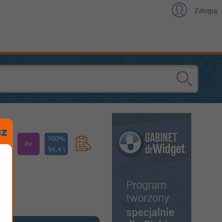
Zaloguj
100%
Rx
94,41