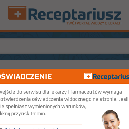
OŚWIADCZENIE
0 szt.
Doustnie
ejście do serwisu dla lekarzy i farmaceutów wymaga
otwierdzenia oświadczenia widocznego na stronie. Jeśli
ie spełniasz wymienionych warunków,
liknij przycisk Pomiń.