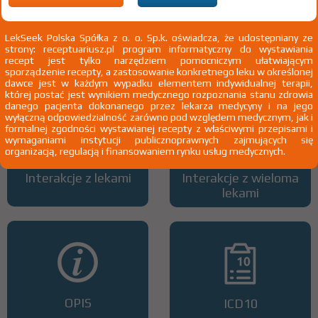
LekSeek Polska Spółka z o. o. Sp.k. oświadcza, że udostępniany ze
strony: receptuariusz.pl program informatyczny do wystawiania
Wszystkie dawki leku
ATC
recept jest tylko narzędziem pomocniczym ułatwiającym
sporządzenie recepty, a zastosowanie konkretnego leku w określonej
dawce jest w każdym wypadku elementem indywidualnej terapii,
której postać jest wynikiem medycznego rozpoznania stanu zdrowia
danego pacjenta dokonanego przez lekarza medycyny i na jego
wyłączną odpowiedzialność zarówno pod względem medycznym, jak i
formalnej zgodności wystawianej recepty z właściwymi przepisami i
wymaganiami instytucji publicznoprawnych zajmujących się
organizacją, regulacją i finansowaniem rynku usług medycznych.
Interakcje z lekami
Interakcje z wieloma
lekami
OPIS
ICD10