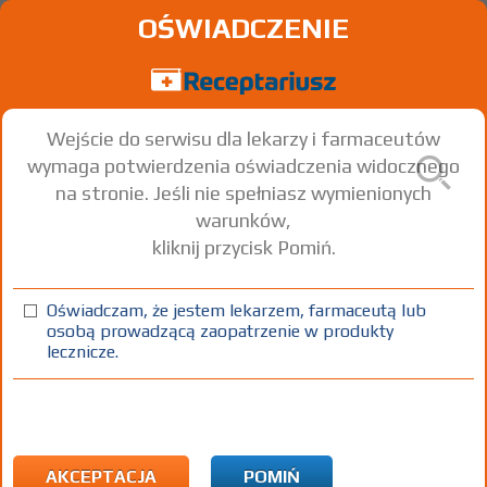
OŚWIADCZENIE
Wejście do serwisu dla lekarzy i farmaceutów
wymaga potwierdzenia oświadczenia widocznego
na stronie. Jeśli nie spełniasz wymienionych
warunków,
kliknij przycisk Pomiń.
Kogenate Bayer
Factor VIII
Oświadczam, że jestem lekarzem, farmaceutą lub
osobą prowadzącą zaopatrzenie w produkty
inj. [prosz.+ rozp.]
1000 j.m.
1 zest.
Iniekcje
lecznicze.
100%
Rx-z
X
AKCEPTACJA
POMIŃ