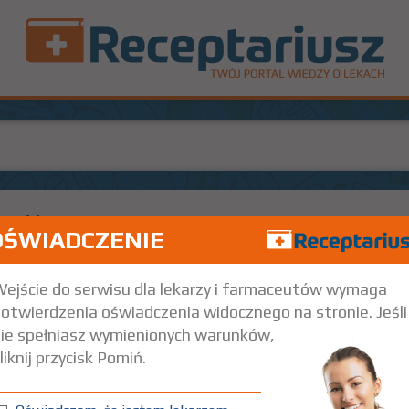
optim
OŚWIADCZENIE
100%
R
Rx
30,86
3,
but. 2,5 ml
Na spojówkę oka
ejście do serwisu dla lekarzy i farmaceutów wymaga
otwierdzenia oświadczenia widocznego na stronie. Jeśli
ie spełniasz wymienionych warunków,
liknij przycisk Pomiń.