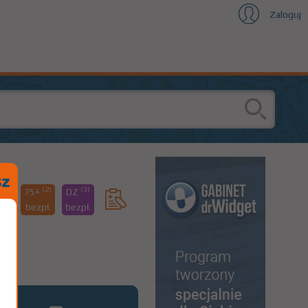
Zaloguj
(1)
(2)
(3)
75+
DZ
20
bezpł.
bezpł.