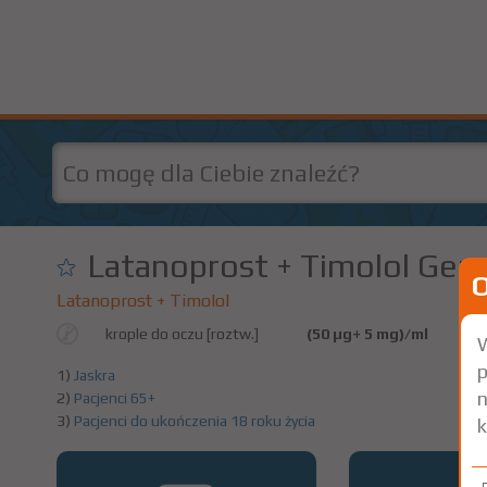
Latanoprost + Timolol Gen
Latanoprost + Timolol
krople do oczu [roztw.]
(50 µg+ 5 mg)/ml
1 
W
p
1)
Jaskra
n
2)
Pacjenci 65+
3)
Pacjenci do ukończenia 18 roku życia
k