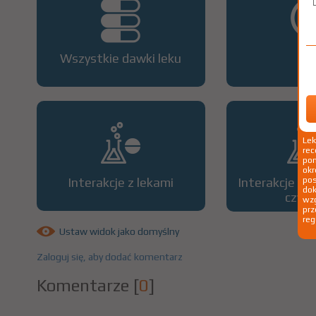
Wszystkie dawki leku
OP
Le
rec
pom
okr
Interakcje z lekami
Interakcje z 
po
dok
czyn
wzg
prz
reg
Ustaw widok jako domyślny
Zaloguj się, aby dodać komentarz
Komentarze
[
0
]