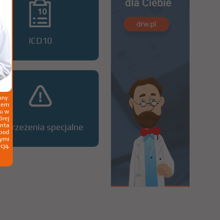
ICD10
ny:
ziem
ku w
órej
nta
Ostrzeżenia specjalne
 pod
wymi
cją,