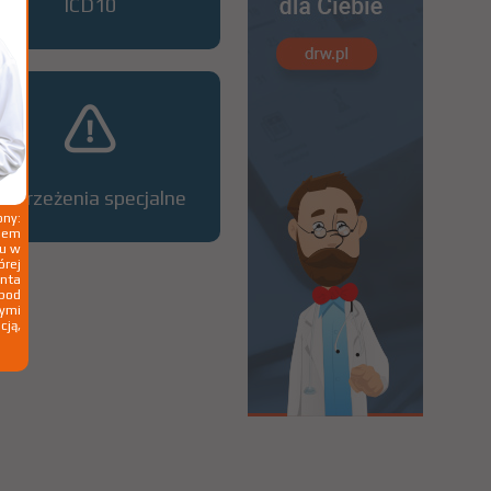
ICD10
Ostrzeżenia specjalne
ny:
ziem
ku w
órej
nta
 pod
wymi
cją,