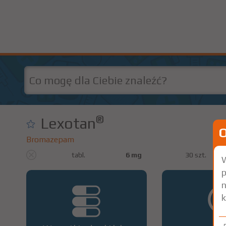
®
Lexotan
Bromazepam
tabl.
6 mg
30 szt.
W
p
n
k