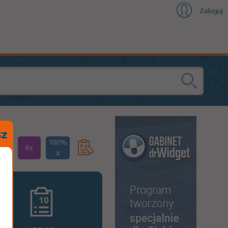
Zaloguj
100%
Rx
X