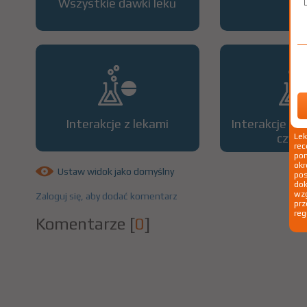
Wszystkie dawki leku
OP
Interakcje z lekami
Interakcje z 
czyn
Le
rec
pom
okr
Ustaw widok jako domyślny
po
dok
wzg
Zaloguj się, aby dodać komentarz
prz
reg
Komentarze
[
0
]