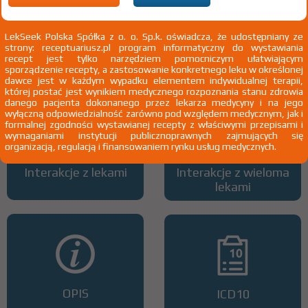
LekSeek Polska Spółka z o. o. Sp.k. oświadcza, że udostępniany ze
strony: receptuariusz.pl program informatyczny do wystawiania
Wszystkie dawki leku
ATC
recept jest tylko narzędziem pomocniczym ułatwiającym
sporządzenie recepty, a zastosowanie konkretnego leku w określonej
dawce jest w każdym wypadku elementem indywidualnej terapii,
której postać jest wynikiem medycznego rozpoznania stanu zdrowia
danego pacjenta dokonanego przez lekarza medycyny i na jego
wyłączną odpowiedzialność zarówno pod względem medycznym, jak i
formalnej zgodności wystawianej recepty z właściwymi przepisami i
wymaganiami instytucji publicznoprawnych zajmujących się
organizacją, regulacją i finansowaniem rynku usług medycznych.
Interakcje z lekami
Interakcje z wieloma
lekami
OPIS
ICD10