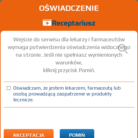
OŚWIADCZENIE
Wejście do serwisu dla lekarzy i farmaceutów
wymaga potwierdzenia oświadczenia widocznego
na stronie. Jeśli nie spełniasz wymienionych
warunków,
kliknij przycisk Pomiń.
®
Ligosan
Doxycycline hyclate
Oświadczam, że jestem lekarzem, farmaceutą lub
osobą prowadzącą zaopatrzenie w produkty
żel
140 mg/g
4 szt.
Miejscowo
lecznicze.
100%
Rx
X
AKCEPTACJA
POMIŃ