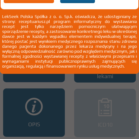
Wszystkie dawki leku
ATC
LekSeek Polska Spółka z o. o. Sp.k. oświadcza, że udostępniany ze
strony: receptuariusz.pl program informatyczny do wystawiania
recept jest tylko narzędziem pomocniczym ułatwiającym
sporządzenie recepty, a zastosowanie konkretnego leku w określonej
dawce jest w każdym wypadku elementem indywidualnej terapii,
której postać jest wynikiem medycznego rozpoznania stanu zdrowia
danego pacjenta dokonanego przez lekarza medycyny i na jego
wyłączną odpowiedzialność zarówno pod względem medycznym, jak i
formalnej zgodności wystawianej recepty z właściwymi przepisami i
wymaganiami instytucji publicznoprawnych zajmujących się
organizacją, regulacją i finansowaniem rynku usług medycznych.
Interakcje z lekami
Interakcje z wieloma
lekami
OPIS
ICD10