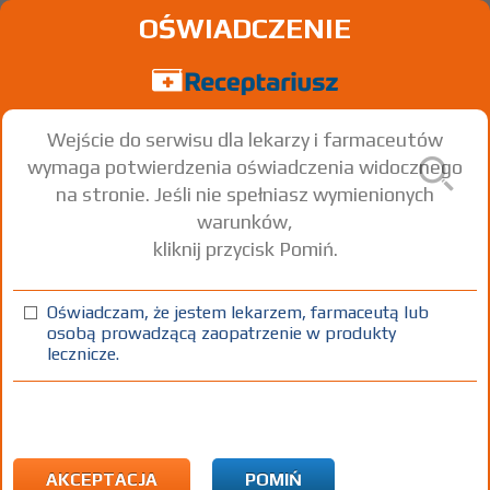
OŚWIADCZENIE
Wejście do serwisu dla lekarzy i farmaceutów
wymaga potwierdzenia oświadczenia widocznego
na stronie. Jeśli nie spełniasz wymienionych
warunków,
kliknij przycisk Pomiń.
®
Magne B6
MAX
Oświadczam, że jestem lekarzem, farmaceutą lub
tabl.
100 mg+ 2 mg
50 szt.
Doustnie
osobą prowadzącą zaopatrzenie w produkty
lecznicze.
100%
SD
23,50
AKCEPTACJA
POMIŃ