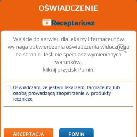
OŚWIADCZENIE
Wejście do serwisu dla lekarzy i farmaceutów
wymaga potwierdzenia oświadczenia widocznego
na stronie. Jeśli nie spełniasz wymienionych
warunków,
kliknij przycisk Pomiń.
Memantine Vipharm
Memantine hydrochloride
Oświadczam, że jestem lekarzem, farmaceutą lub
osobą prowadzącą zaopatrzenie w produkty
tabl.
20 mg
28 szt.
Doustnie
lecznicze.
100%
Rx
36,72
AKCEPTACJA
POMIŃ