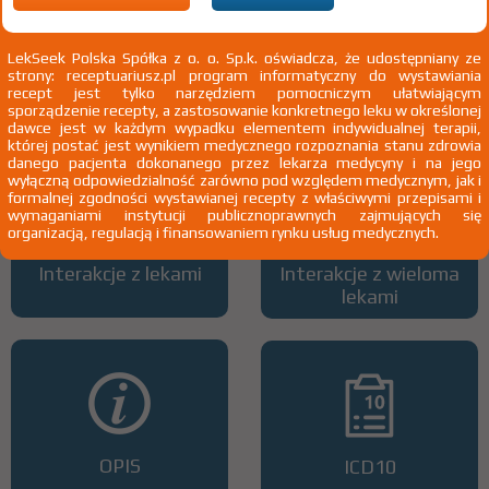
LekSeek Polska Spółka z o. o. Sp.k. oświadcza, że udostępniany ze
strony: receptuariusz.pl program informatyczny do wystawiania
Wszystkie dawki leku
ATC
recept jest tylko narzędziem pomocniczym ułatwiającym
sporządzenie recepty, a zastosowanie konkretnego leku w określonej
dawce jest w każdym wypadku elementem indywidualnej terapii,
której postać jest wynikiem medycznego rozpoznania stanu zdrowia
danego pacjenta dokonanego przez lekarza medycyny i na jego
wyłączną odpowiedzialność zarówno pod względem medycznym, jak i
formalnej zgodności wystawianej recepty z właściwymi przepisami i
wymaganiami instytucji publicznoprawnych zajmujących się
organizacją, regulacją i finansowaniem rynku usług medycznych.
Interakcje z lekami
Interakcje z wieloma
lekami
OPIS
ICD10