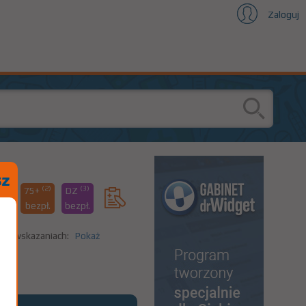
Zaloguj
(1)
(2)
(3)
%
75+
DZ
07
bezpł.
bezpł.
nych wskazaniach:
Pokaż