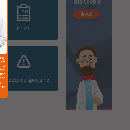
ICD10
ny:
ziem
ku w
órej
nta
 pod
Ostrzeżenia specjalne
wymi
cją,