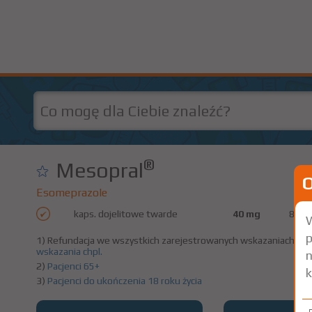
®
Mesopral
Esomeprazole
kaps. dojelitowe twarde
40 mg
84 sz
W
p
1) Refundacja we wszystkich zarejestrowanych wskazaniach. (Pa
wskazania chpl.
n
2)
Pacjenci 65+
k
3)
Pacjenci do ukończenia 18 roku życia