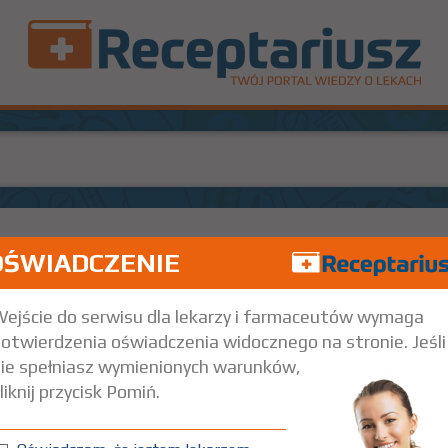
OŚWIADCZENIE
100%
50
Rx
48,13
24,
t.
Doustnie
ejście do serwisu dla lekarzy i farmaceutów wymaga
otwierdzenia oświadczenia widocznego na stronie. Jeśli
trz wskazania przy opisie leku) Refundacja we wszystkich zarejestrowa
ie spełniasz wymienionych warunków,
liknij przycisk Pomiń.