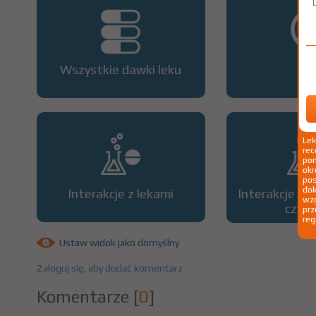
Wszystkie dawki leku
OP
Le
rec
pom
okr
po
dok
Interakcje z lekami
Interakcje z 
wzg
czyn
prz
reg
Ustaw widok jako domyślny
Zaloguj się, aby dodać komentarz
Komentarze
[
0
]