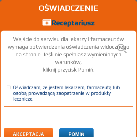
OŚWIADCZENIE
Wejście do serwisu dla lekarzy i farmaceutów
wymaga potwierdzenia oświadczenia widocznego
na stronie. Jeśli nie spełniasz wymienionych
warunków,
kliknij przycisk Pomiń.
Metronidazol 0,5%
Polpharma
Oświadczam, że jestem lekarzem, farmaceutą lub
osobą prowadzącą zaopatrzenie w produkty
Metronidazole
lecznicze.
inj. [roztw.]
5 mg/ml
10 amp. 20 ml
Iniekcje
100%
Lz
-
AKCEPTACJA
POMIŃ