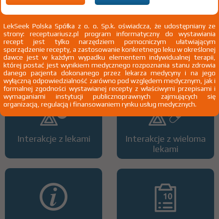
LekSeek Polska Spółka z o. o. Sp.k. oświadcza, że udostępniany ze
strony: receptuariusz.pl program informatyczny do wystawiania
recept jest tylko narzędziem pomocniczym ułatwiającym
sporządzenie recepty, a zastosowanie konkretnego leku w określonej
Wszystkie dawki leku
ATC
dawce jest w każdym wypadku elementem indywidualnej terapii,
której postać jest wynikiem medycznego rozpoznania stanu zdrowia
danego pacjenta dokonanego przez lekarza medycyny i na jego
wyłączną odpowiedzialność zarówno pod względem medycznym, jak i
formalnej zgodności wystawianej recepty z właściwymi przepisami i
wymaganiami instytucji publicznoprawnych zajmujących się
organizacją, regulacją i finansowaniem rynku usług medycznych.
Interakcje z lekami
Interakcje z wieloma
lekami