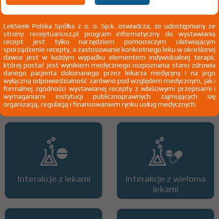
2)
Pacjenci 65+
3)
Kobiety w ciąży
4)
Pacjenci do ukończenia 18 roku życia
LekSeek Polska Spółka z o. o. Sp.k. oświadcza, że udostępniany ze
strony: receptuariusz.pl program informatyczny do wystawiania
recept jest tylko narzędziem pomocniczym ułatwiającym
sporządzenie recepty, a zastosowanie konkretnego leku w określonej
dawce jest w każdym wypadku elementem indywidualnej terapii,
której postać jest wynikiem medycznego rozpoznania stanu zdrowia
danego pacjenta dokonanego przez lekarza medycyny i na jego
wyłączną odpowiedzialność zarówno pod względem medycznym, jak i
formalnej zgodności wystawianej recepty z właściwymi przepisami i
Wszystkie dawki leku
ATC
wymaganiami instytucji publicznoprawnych zajmujących się
organizacją, regulacją i finansowaniem rynku usług medycznych.
Interakcje z lekami
Interakcje z wieloma
lekami