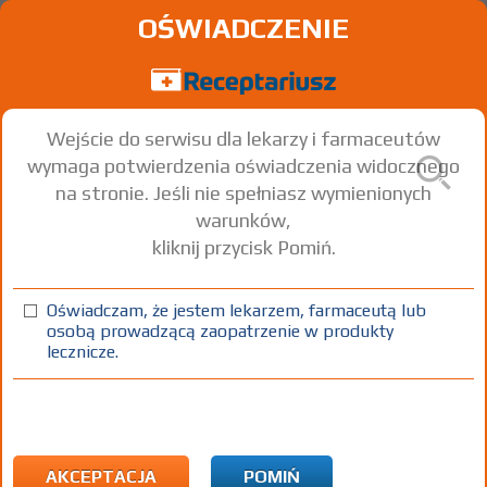
OŚWIADCZENIE
Wejście do serwisu dla lekarzy i farmaceutów
wymaga potwierdzenia oświadczenia widocznego
na stronie. Jeśli nie spełniasz wymienionych
warunków,
kliknij przycisk Pomiń.
Milukante
Montelukast
Oświadczam, że jestem lekarzem, farmaceutą lub
osobą prowadzącą zaopatrzenie w produkty
tabl. do rozgr. i żucia
4 mg
28 szt.
Doustnie
lecznicze.
(1)
(2)
(3)
(4)
100%
30%
75+
C
DZ
Rx
15,56
8,12
bezpł.
bezpł.
bezpł.
1)
Astma
Przewlekła obturacyjna choroba płuc
Eozynofilowe
zapalenie oskrzeli
AKCEPTACJA
POMIŃ