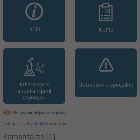
OPIS
ICD10
Interakcje z
Ostrzeżenia specjalne
substancjami
czynnymi
Ustaw widok jako domyślny
Zaloguj się, aby dodać komentarz
Komentarze
[
0
]