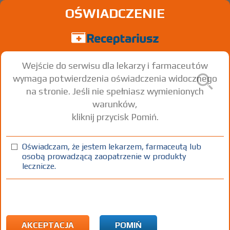
OŚWIADCZENIE
Wejście do serwisu dla lekarzy i farmaceutów
wymaga potwierdzenia oświadczenia widocznego
na stronie. Jeśli nie spełniasz wymienionych
warunków,
kliknij przycisk Pomiń.
Mindetra
Methylphenidate hydrochloride
Oświadczam, że jestem lekarzem, farmaceutą lub
osobą prowadzącą zaopatrzenie w produkty
tabl. o przedł. uwalnianiu
27 mg
30 szt.
Doustnie
lecznicze.
100%
Rx-w
59,68
AKCEPTACJA
POMIŃ