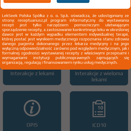
LekSeek Polska Spółka z o. o. Sp.k. oświadcza, że udostępniany ze
strony: receptuariusz.pl program informatyczny do wystawiania
Wszystkie dawki leku
ATC
recept jest tylko narzędziem pomocniczym ułatwiającym
sporządzenie recepty, a zastosowanie konkretnego leku w określonej
dawce jest w każdym wypadku elementem indywidualnej terapii,
której postać jest wynikiem medycznego rozpoznania stanu zdrowia
danego pacjenta dokonanego przez lekarza medycyny i na jego
wyłączną odpowiedzialność zarówno pod względem medycznym, jak i
formalnej zgodności wystawianej recepty z właściwymi przepisami i
wymaganiami instytucji publicznoprawnych zajmujących się
organizacją, regulacją i finansowaniem rynku usług medycznych.
Interakcje z lekami
Interakcje z wieloma
lekami
OPIS
ICD10