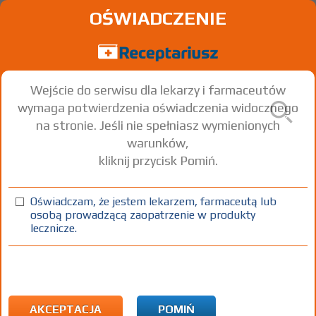
OŚWIADCZENIE
Wejście do serwisu dla lekarzy i farmaceutów
wymaga potwierdzenia oświadczenia widocznego
na stronie. Jeśli nie spełniasz wymienionych
warunków,
kliknij przycisk Pomiń.
Mucofortin
Acetylcysteine
Oświadczam, że jestem lekarzem, farmaceutą lub
osobą prowadzącą zaopatrzenie w produkty
tabl. mus.
600 mg
10 szt.
Doustnie
lecznicze.
100%
OTC
15,57
AKCEPTACJA
POMIŃ