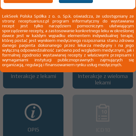
LekSeek Polska Spółka z o. o. Sp.k. oświadcza, że udostępniany ze
strony: receptuariusz.pl program informatyczny do wystawiania
Wszystkie dawki leku
ATC
recept jest tylko narzędziem pomocniczym ułatwiającym
sporządzenie recepty, a zastosowanie konkretnego leku w określonej
dawce jest w każdym wypadku elementem indywidualnej terapii,
której postać jest wynikiem medycznego rozpoznania stanu zdrowia
danego pacjenta dokonanego przez lekarza medycyny i na jego
wyłączną odpowiedzialność zarówno pod względem medycznym, jak i
formalnej zgodności wystawianej recepty z właściwymi przepisami i
wymaganiami instytucji publicznoprawnych zajmujących się
organizacją, regulacją i finansowaniem rynku usług medycznych.
Interakcje z lekami
Interakcje z wieloma
lekami
OPIS
ICD10