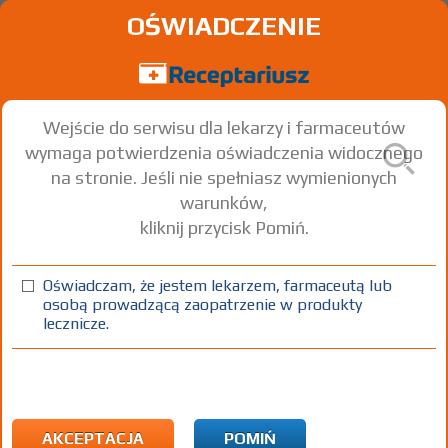
OŚWIADCZENIE
Wejście do serwisu dla lekarzy i farmaceutów
wymaga potwierdzenia oświadczenia widocznego
na stronie. Jeśli nie spełniasz wymienionych
warunków,
kliknij przycisk Pomiń.
®
Mydocalm
; -Forte
Tolperisone hydrochloride
Oświadczam, że jestem lekarzem, farmaceutą lub
osobą prowadzącą zaopatrzenie w produkty
tabl. powl.
150 mg
30 szt.
Doustnie
lecznicze.
100%
Rx
24,52
AKCEPTACJA
POMIŃ