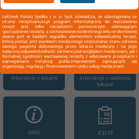
LekSeek Polska Spółka z o. o. Sp.k. oświadcza, że udostępniany ze
strony: receptuariusz.pl program informatyczny do wystawiania
Wszystkie dawki leku
ATC
recept jest tylko narzędziem pomocniczym ułatwiającym
sporządzenie recepty, a zastosowanie konkretnego leku w określonej
dawce jest w każdym wypadku elementem indywidualnej terapii,
której postać jest wynikiem medycznego rozpoznania stanu zdrowia
danego pacjenta dokonanego przez lekarza medycyny i na jego
wyłączną odpowiedzialność zarówno pod względem medycznym, jak i
formalnej zgodności wystawianej recepty z właściwymi przepisami i
wymaganiami instytucji publicznoprawnych zajmujących się
organizacją, regulacją i finansowaniem rynku usług medycznych.
Interakcje z lekami
Interakcje z wieloma
lekami
OPIS
ICD10