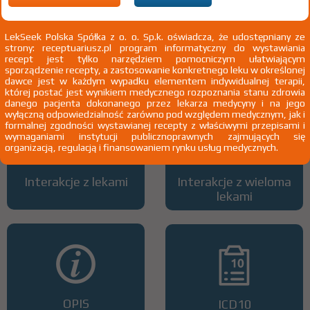
LekSeek Polska Spółka z o. o. Sp.k. oświadcza, że udostępniany ze
strony: receptuariusz.pl program informatyczny do wystawiania
Wszystkie dawki leku
ATC
recept jest tylko narzędziem pomocniczym ułatwiającym
sporządzenie recepty, a zastosowanie konkretnego leku w określonej
dawce jest w każdym wypadku elementem indywidualnej terapii,
której postać jest wynikiem medycznego rozpoznania stanu zdrowia
danego pacjenta dokonanego przez lekarza medycyny i na jego
wyłączną odpowiedzialność zarówno pod względem medycznym, jak i
formalnej zgodności wystawianej recepty z właściwymi przepisami i
wymaganiami instytucji publicznoprawnych zajmujących się
organizacją, regulacją i finansowaniem rynku usług medycznych.
Interakcje z lekami
Interakcje z wieloma
lekami
OPIS
ICD10