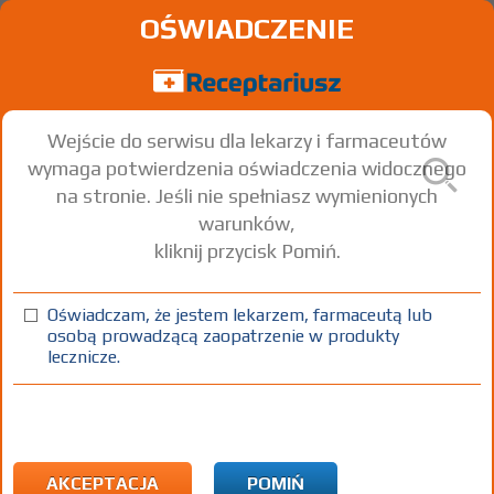
OŚWIADCZENIE
Wejście do serwisu dla lekarzy i farmaceutów
wymaga potwierdzenia oświadczenia widocznego
na stronie. Jeśli nie spełniasz wymienionych
warunków,
kliknij przycisk Pomiń.
Neurovit Fast
Cyanocobalamin
Pyridoxine
Thiamine
+
+
Oświadczam, że jestem lekarzem, farmaceutą lub
osobą prowadzącą zaopatrzenie w produkty
inj.
(100 mg+ 100 mg+ 1
5 amp. 2
Iniekcje
lecznicze.
[roztw.]
mg)/2 ml
ml
100%
Rx
19,99
AKCEPTACJA
POMIŃ