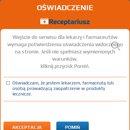
OŚWIADCZENIE
Wejście do serwisu dla lekarzy i farmaceutów
wymaga potwierdzenia oświadczenia widocznego
na stronie. Jeśli nie spełniasz wymienionych
warunków,
kliknij przycisk Pomiń.
NormaNail
Oświadczam, że jestem lekarzem, farmaceutą lub
krem
1 op. 30 ml
Na skórę
osobą prowadzącą zaopatrzenie w produkty
lecznicze.
100%
DK
19,50
AKCEPTACJA
POMIŃ