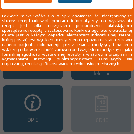
Wszystkie dawki leku
ATC
LekSeek Polska Spółka z o. o. Sp.k. oświadcza, że udostępniany ze
strony: receptuariusz.pl program informatyczny do wystawiania
recept jest tylko narzędziem pomocniczym ułatwiającym
sporządzenie recepty, a zastosowanie konkretnego leku w określonej
dawce jest w każdym wypadku elementem indywidualnej terapii,
której postać jest wynikiem medycznego rozpoznania stanu zdrowia
danego pacjenta dokonanego przez lekarza medycyny i na jego
wyłączną odpowiedzialność zarówno pod względem medycznym, jak i
formalnej zgodności wystawianej recepty z właściwymi przepisami i
wymaganiami instytucji publicznoprawnych zajmujących się
organizacją, regulacją i finansowaniem rynku usług medycznych.
Interakcje z lekami
Interakcje z wieloma
lekami
OPIS
ICD10