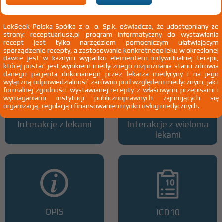
LekSeek Polska Spółka z o. o. Sp.k. oświadcza, że udostępniany ze
strony: receptuariusz.pl program informatyczny do wystawiania
Wszystkie dawki leku
ATC
recept jest tylko narzędziem pomocniczym ułatwiającym
sporządzenie recepty, a zastosowanie konkretnego leku w określonej
dawce jest w każdym wypadku elementem indywidualnej terapii,
której postać jest wynikiem medycznego rozpoznania stanu zdrowia
danego pacjenta dokonanego przez lekarza medycyny i na jego
wyłączną odpowiedzialność zarówno pod względem medycznym, jak i
formalnej zgodności wystawianej recepty z właściwymi przepisami i
wymaganiami instytucji publicznoprawnych zajmujących się
organizacją, regulacją i finansowaniem rynku usług medycznych.
Interakcje z lekami
Interakcje z wieloma
lekami
OPIS
ICD10