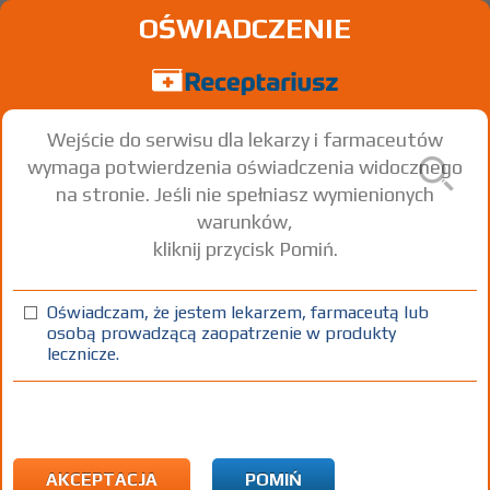
OŚWIADCZENIE
Wejście do serwisu dla lekarzy i farmaceutów
wymaga potwierdzenia oświadczenia widocznego
na stronie. Jeśli nie spełniasz wymienionych
warunków,
kliknij przycisk Pomiń.
®
Novynette
- (IR)
Ethinylestradiol + Desogestrel
Oświadczam, że jestem lekarzem, farmaceutą lub
osobą prowadzącą zaopatrzenie w produkty
tabl. powl.
0,02 mg+ 0,15 mg
21 szt.
Doustnie
lecznicze.
100%
Rx
8,67
AKCEPTACJA
POMIŃ