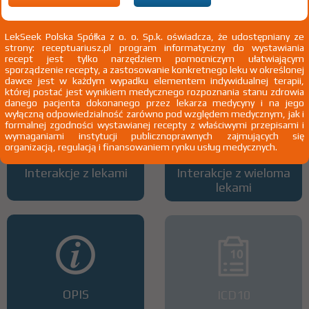
LekSeek Polska Spółka z o. o. Sp.k. oświadcza, że udostępniany ze
strony: receptuariusz.pl program informatyczny do wystawiania
Wszystkie dawki leku
ATC
recept jest tylko narzędziem pomocniczym ułatwiającym
sporządzenie recepty, a zastosowanie konkretnego leku w określonej
dawce jest w każdym wypadku elementem indywidualnej terapii,
której postać jest wynikiem medycznego rozpoznania stanu zdrowia
danego pacjenta dokonanego przez lekarza medycyny i na jego
wyłączną odpowiedzialność zarówno pod względem medycznym, jak i
formalnej zgodności wystawianej recepty z właściwymi przepisami i
wymaganiami instytucji publicznoprawnych zajmujących się
organizacją, regulacją i finansowaniem rynku usług medycznych.
Interakcje z lekami
Interakcje z wieloma
lekami
OPIS
ICD10