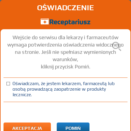
OŚWIADCZENIE
Wejście do serwisu dla lekarzy i farmaceutów
wymaga potwierdzenia oświadczenia widocznego
na stronie. Jeśli nie spełniasz wymienionych
warunków,
kliknij przycisk Pomiń.
®
Ocuvite
Lutein Forte
Lutein
Minerals
Vitamins
+
+
Oświadczam, że jestem lekarzem, farmaceutą lub
osobą prowadzącą zaopatrzenie w produkty
tabl.
30 szt.
Doustnie
lecznicze.
100%
SD
37,40
AKCEPTACJA
POMIŃ