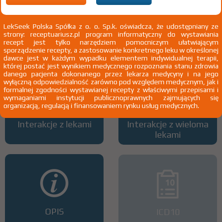
LekSeek Polska Spółka z o. o. Sp.k. oświadcza, że udostępniany ze
strony: receptuariusz.pl program informatyczny do wystawiania
Wszystkie dawki leku
ATC
recept jest tylko narzędziem pomocniczym ułatwiającym
sporządzenie recepty, a zastosowanie konkretnego leku w określonej
dawce jest w każdym wypadku elementem indywidualnej terapii,
której postać jest wynikiem medycznego rozpoznania stanu zdrowia
danego pacjenta dokonanego przez lekarza medycyny i na jego
wyłączną odpowiedzialność zarówno pod względem medycznym, jak i
formalnej zgodności wystawianej recepty z właściwymi przepisami i
wymaganiami instytucji publicznoprawnych zajmujących się
organizacją, regulacją i finansowaniem rynku usług medycznych.
Interakcje z lekami
Interakcje z wieloma
lekami
OPIS
ICD10