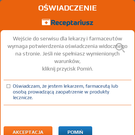
OŚWIADCZENIE
Wejście do serwisu dla lekarzy i farmaceutów
wymaga potwierdzenia oświadczenia widocznego
na stronie. Jeśli nie spełniasz wymienionych
warunków,
kliknij przycisk Pomiń.
®
Orofar
Junior
Benzalkonium chloride
Lidocaine hydrochloride
+
Oświadczam, że jestem lekarzem, farmaceutą lub
osobą prowadzącą zaopatrzenie w produkty
tabl. do ssania
1 mg+ 1 mg
24 szt.
Doustnie
lecznicze.
100%
OTC
17,62
AKCEPTACJA
POMIŃ