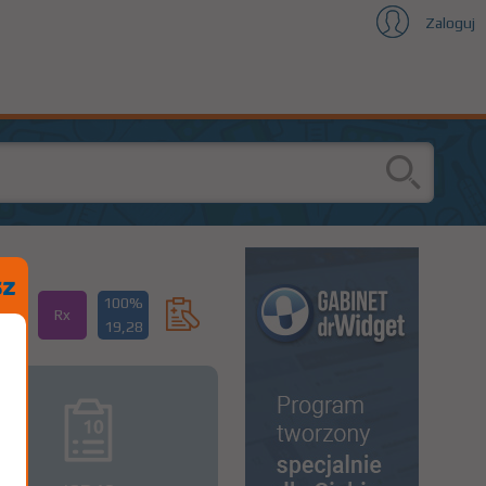
Zaloguj
100%
Rx
19,28