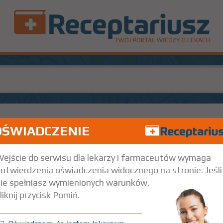
OŚWIADCZENIE
l
Doustnie
ejście do serwisu dla lekarzy i farmaceutów wymaga
otwierdzenia oświadczenia widocznego na stronie. Jeśli
ie spełniasz wymienionych warunków,
liknij przycisk Pomiń.