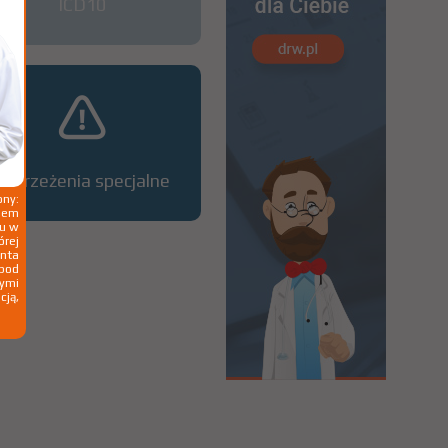
ICD10
Ostrzeżenia specjalne
ny:
ziem
ku w
órej
nta
 pod
wymi
cją,