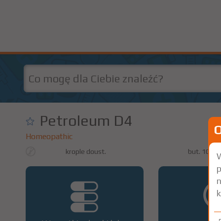
Petroleum D4
Homeopathic
krople doust.
but. 100 m
W
p
n
k