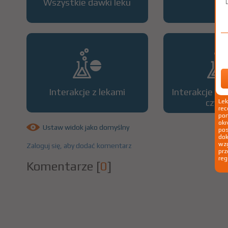
Wszystkie dawki leku
OP
Interakcje z lekami
Interakcje z 
czyn
Le
rec
pom
okr
Ustaw widok jako domyślny
po
dok
wzg
Zaloguj się, aby dodać komentarz
prz
reg
Komentarze
[
0
]