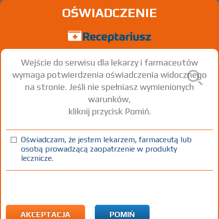
OŚWIADCZENIE
Wejście do serwisu dla lekarzy i farmaceutów
wymaga potwierdzenia oświadczenia widocznego
na stronie. Jeśli nie spełniasz wymienionych
warunków,
kliknij przycisk Pomiń.
®
Pimafucort
- (IR)
Hydrocortisone
Natamycin
Neomycin
+
+
Oświadczam, że jestem lekarzem, farmaceutą lub
osobą prowadzącą zaopatrzenie w produkty
(10 mg+ 10 mg+ 3500
1 tuba 15
Na
krem
lecznicze.
j.m.)/g
g
skórę
100%
Rx
20,23
AKCEPTACJA
POMIŃ