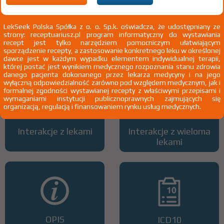
LekSeek Polska Spółka z o. o. Sp.k. oświadcza, że udostępniany ze
strony: receptuariusz.pl program informatyczny do wystawiania
Wszystkie dawki leku
ATC
recept jest tylko narzędziem pomocniczym ułatwiającym
sporządzenie recepty, a zastosowanie konkretnego leku w określonej
dawce jest w każdym wypadku elementem indywidualnej terapii,
której postać jest wynikiem medycznego rozpoznania stanu zdrowia
danego pacjenta dokonanego przez lekarza medycyny i na jego
wyłączną odpowiedzialność zarówno pod względem medycznym, jak i
formalnej zgodności wystawianej recepty z właściwymi przepisami i
wymaganiami instytucji publicznoprawnych zajmujących się
organizacją, regulacją i finansowaniem rynku usług medycznych.
Interakcje z lekami
Interakcje z wieloma
lekami
OPIS
ICD10